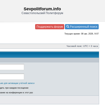
Sevpolitforum.info
Севастопольский Политфорум
Поддержать форум
Расширенный поиск
Текущее время: 08 авг, 2026, 9:07
Часовой пояс: UTC + 3 часа
ьмо для активации учётной записи
одить при каждом посещении
ание на конференции в этот раз