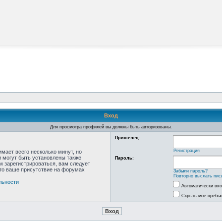
Вход
Для просмотра профилей вы должны быть авторизованы.
Пришелец:
Регистрация
мает всего несколько минут, но
 могут быть установлены также
Пароль:
м зарегистрироваться, вам следует
что ваше присутствие на форумах
Забыли пароль?
Повторно выслать пис
льности
Автоматически вх
Скрыть моё пребыв