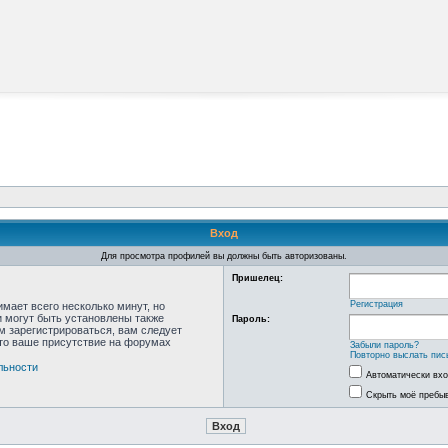
Вход
Для просмотра профилей вы должны быть авторизованы.
Пришелец:
Регистрация
мает всего несколько минут, но
 могут быть установлены также
Пароль:
м зарегистрироваться, вам следует
что ваше присутствие на форумах
Забыли пароль?
Повторно выслать пис
льности
Автоматически вх
Скрыть моё пребыв