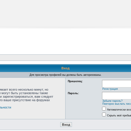
Вход
Для просмотра профилей вы должны быть авторизованы.
Пришелец:
Регистрация
мает всего несколько минут, но
 могут быть установлены также
Пароль:
м зарегистрироваться, вам следует
что ваше присутствие на форумах
Забыли пароль?
Повторно выслать пис
льности
Автоматически вх
Скрыть моё пребыв