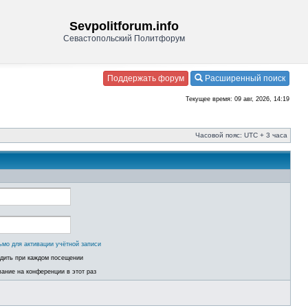
Sevpolitforum.info
Севастопольский Политфорум
Поддержать форум
Расширенный поиск
Текущее время: 09 авг, 2026, 14:19
Часовой пояс: UTC + 3 часа
ьмо для активации учётной записи
одить при каждом посещении
ание на конференции в этот раз