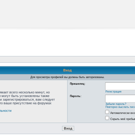
Вход
Для просмотра профилей вы должны быть авторизованы.
Пришелец:
Регистрация
мает всего несколько минут, но
 могут быть установлены также
Пароль:
м зарегистрироваться, вам следует
что ваше присутствие на форумах
Забыли пароль?
Повторно выслать пис
льности
Автоматически вх
Скрыть моё пребыв