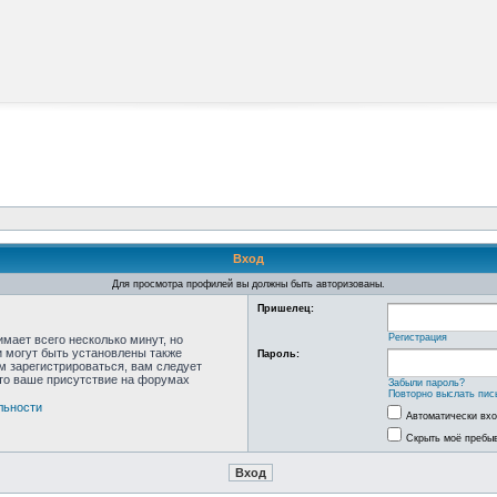
Вход
Для просмотра профилей вы должны быть авторизованы.
Пришелец:
Регистрация
мает всего несколько минут, но
 могут быть установлены также
Пароль:
м зарегистрироваться, вам следует
что ваше присутствие на форумах
Забыли пароль?
Повторно выслать пис
льности
Автоматически вх
Скрыть моё пребыв