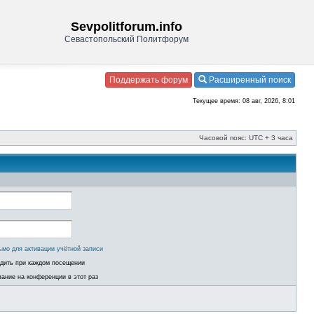
Sevpolitforum.info
Севастопольский Политфорум
Поддержать форум
Расширенный поиск
Текущее время: 08 авг, 2026, 8:01
Часовой пояс: UTC + 3 часа
ьмо для активации учётной записи
одить при каждом посещении
ание на конференции в этот раз