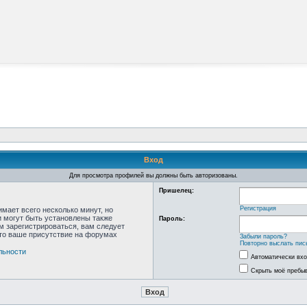
Вход
Для просмотра профилей вы должны быть авторизованы.
Пришелец:
Регистрация
мает всего несколько минут, но
 могут быть установлены также
Пароль:
м зарегистрироваться, вам следует
что ваше присутствие на форумах
Забыли пароль?
Повторно выслать пис
льности
Автоматически вх
Скрыть моё пребыв