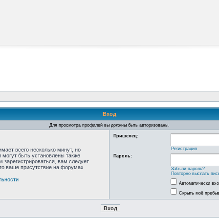
Вход
Для просмотра профилей вы должны быть авторизованы.
Пришелец:
Регистрация
мает всего несколько минут, но
 могут быть установлены также
Пароль:
м зарегистрироваться, вам следует
что ваше присутствие на форумах
Забыли пароль?
Повторно выслать пис
льности
Автоматически вх
Скрыть моё пребыв