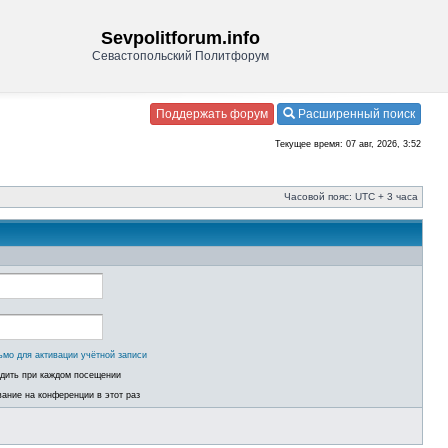
Sevpolitforum.info
Севастопольский Политфорум
Поддержать форум
Расширенный поиск
Текущее время: 07 авг, 2026, 3:52
Часовой пояс: UTC + 3 часа
ьмо для активации учётной записи
одить при каждом посещении
ание на конференции в этот раз