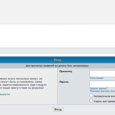
Вход
Для просмотра профилей вы должны быть авторизованы.
Пришелец:
Регистрация
мает всего несколько минут, но
 могут быть установлены также
Пароль:
м зарегистрироваться, вам следует
что ваше присутствие на форумах
Забыли пароль?
Повторно выслать пис
льности
Автоматически вх
Скрыть моё пребыв