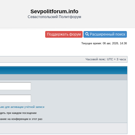
Sevpolitforum.info
Севастопольский Политфорум
Поддержать форум
Расширенный поиск
Текущее время: 06 авг, 2026, 14:36
Часовой пояс: UTC + 3 часа
ьмо для активации учётной записи
одить при каждом посещении
ание на конференции в этот раз