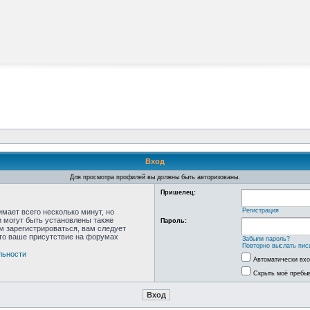
Вход
Для просмотра профилей вы должны быть авторизованы.
Пришелец:
Регистрация
мает всего несколько минут, но
 могут быть установлены также
Пароль:
м зарегистрироваться, вам следует
что ваше присутствие на форумах
Забыли пароль?
Повторно выслать пис
льности
Автоматически вх
Скрыть моё пребыв