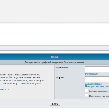
Вход
Для просмотра профилей вы должны быть авторизованы.
Пришелец:
Регистрация
мает всего несколько минут, но
 могут быть установлены также
Пароль:
м зарегистрироваться, вам следует
что ваше присутствие на форумах
Забыли пароль?
Повторно выслать пис
льности
Автоматически вх
Скрыть моё пребыв