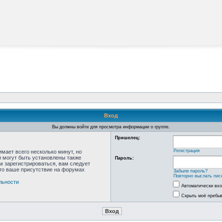
Вход
Вы должны войти для просмотра информации о группе.
Пришелец:
Регистрация
мает всего несколько минут, но
 могут быть установлены также
Пароль:
м зарегистрироваться, вам следует
что ваше присутствие на форумах
Забыли пароль?
Повторно выслать пис
льности
Автоматически вх
Скрыть моё пребыв