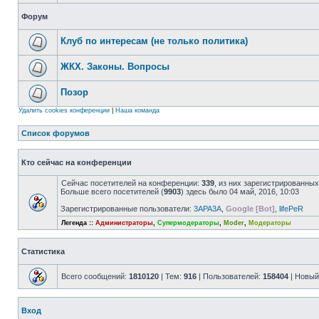
Форум
Клуб по интересам (не только политика)
ЖКХ. Законы. Вопросы
Позор
Удалить cookies конференции
|
Наша команда
Список форумов
Кто сейчас на конференции
Сейчас посетителей на конференции:
339
, из них зарегистрированных
Больше всего посетителей (
9903
) здесь было 04 май, 2016, 10:03
Зарегистрированные пользователи:
3APA3A
,
Google [Bot]
,
lifePeR
Легенда ::
Администраторы
,
Супермодераторы
,
Moder
,
Модераторы
Статистика
Всего сообщений:
1810120
| Тем:
916
| Пользователей:
158404
| Новый
Вход