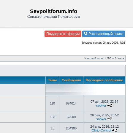
Sevpolitforum.info
Севастопольский Политфорум
Поддержать форум
Расширенный поиск
Текущее время: 08 авг, 2026, 7:02
Часовой пояс: UTC + 3 часа
Темы
Сообщения
Последнее сообщение
07 авг, 2026, 22:34
110
874014
sobkor
26 сен, 2025, 15:52
138
62500
sobkor
24 апр, 2016, 21:12
13
264306
Clinic-Control