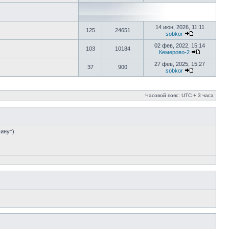
14 июн, 2026, 11:11
125
24651
sobkor
02 фев, 2022, 15:14
103
10184
Кемерово-2
27 фев, 2025, 15:27
37
900
sobkor
Часовой пояс: UTC + 3 часа
минут)