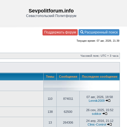
Sevpolitforum.info
Севастопольский Политфорум
Поддержать форум
Расширенный поиск
Текущее время: 07 авг, 2026, 21:39
Часовой пояс: UTC + 3 часа
Темы
Сообщения
Последнее сообщение
07 авг, 2026, 18:58
110
874011
Lennik2009
26 сен, 2025, 15:52
138
62500
sobkor
24 апр, 2016, 21:12
13
264306
Clinic-Control