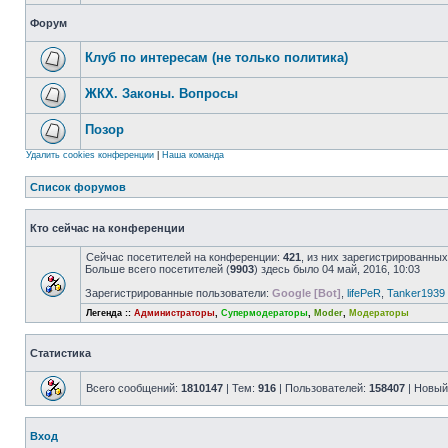
Форум
Клуб по интересам (не только политика)
ЖКХ. Законы. Вопросы
Позор
Удалить cookies конференции
|
Наша команда
Список форумов
Кто сейчас на конференции
Сейчас посетителей на конференции:
421
, из них зарегистрированных
Больше всего посетителей (
9903
) здесь было 04 май, 2016, 10:03
Зарегистрированные пользователи:
Google [Bot]
,
lifePeR
,
Tanker1939
Легенда ::
Администраторы
,
Супермодераторы
,
Moder
,
Модераторы
Статистика
Всего сообщений:
1810147
| Тем:
916
| Пользователей:
158407
| Новый
Вход