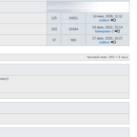
14 июн, 2026, 11:11
125
24651
sobkor
02 фев, 2022, 15:14
103
10184
Кемерово-2
27 фев, 2025, 15:27
37
900
sobkor
Часовой пояс: UTC + 3 часа
минут)