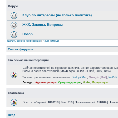
Форум
Клуб по интересам (не только политика)
ЖКХ. Законы. Вопросы
Позор
Удалить cookies конференции
|
Наша команда
Список форумов
Кто сейчас на конференции
Сейчас посетителей на конференции:
545
, из них зарегистрированных
Больше всего посетителей (
9903
) здесь было 04 май, 2016, 10:03
Зарегистрированные пользователи:
BuddyZMed
,
Google [Bot]
,
lifePeR
Легенда ::
Администраторы
,
Супермодераторы
,
Moder
,
Модераторы
Статистика
Всего сообщений:
1810118
| Тем:
916
| Пользователей:
158404
| Новый
Вход