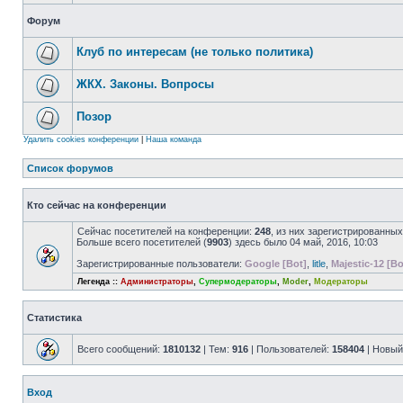
Форум
Клуб по интересам (не только политика)
ЖКХ. Законы. Вопросы
Позор
Удалить cookies конференции
|
Наша команда
Список форумов
Кто сейчас на конференции
Сейчас посетителей на конференции:
248
, из них зарегистрированных
Больше всего посетителей (
9903
) здесь было 04 май, 2016, 10:03
Зарегистрированные пользователи:
Google [Bot]
,
litle
,
Majestic-12 [Bo
Легенда ::
Администраторы
,
Супермодераторы
,
Moder
,
Модераторы
Статистика
Всего сообщений:
1810132
| Тем:
916
| Пользователей:
158404
| Новый
Вход