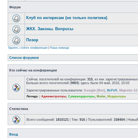
Форум
Клуб по интересам (не только политика)
ЖКХ. Законы. Вопросы
Позор
Удалить cookies конференции
|
Наша команда
Список форумов
Кто сейчас на конференции
Сейчас посетителей на конференции:
315
, из них зарегистрированных
Больше всего посетителей (
9903
) здесь было 04 май, 2016, 10:03
Зарегистрированные пользователи:
Google [Bot]
,
lifePeR
,
Majestic-12
Легенда ::
Администраторы
,
Супермодераторы
,
Moder
,
Модераторы
Статистика
Всего сообщений:
1810121
| Тем:
916
| Пользователей:
158404
| Новый
Вход