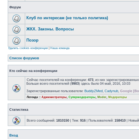
Форум
Клуб по интересам (не только политика)
ЖКХ. Законы. Вопросы
Позор
Удалить cookies конференции
|
Наша команда
Список форумов
Кто сейчас на конференции
Сейчас посетителей на конференции:
473
, из них зарегистрированных
Больше всего посетителей (
9903
) здесь было 04 май, 2016, 10:03
Зарегистрированные пользователи:
BuddyZMed
,
Cadynub
,
Google [Bo
Легенда ::
Администраторы
,
Супермодераторы
,
Moder
,
Модераторы
Статистика
Всего сообщений:
1810150
| Тем:
916
| Пользователей:
158410
| Новый
Вход