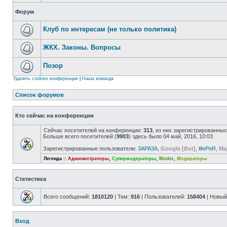
Форум
Клуб по интересам (не только политика)
ЖКХ. Законы. Вопросы
Позор
Удалить cookies конференции
|
Наша команда
Список форумов
Кто сейчас на конференции
Сейчас посетителей на конференции:
313
, из них зарегистрированных
Больше всего посетителей (
9903
) здесь было 04 май, 2016, 10:03
Зарегистрированные пользователи:
3APA3A
,
Google [Bot]
,
lifePeR
,
Maj
Легенда ::
Администраторы
,
Супермодераторы
,
Moder
,
Модераторы
Статистика
Всего сообщений:
1810120
| Тем:
916
| Пользователей:
158404
| Новый
Вход