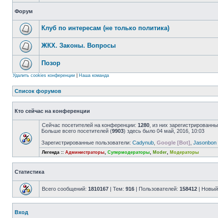
Форум
Клуб по интересам (не только политика)
ЖКХ. Законы. Вопросы
Позор
Удалить cookies конференции
|
Наша команда
Список форумов
Кто сейчас на конференции
Сейчас посетителей на конференции:
1280
, из них зарегистрированны
Больше всего посетителей (
9903
) здесь было 04 май, 2016, 10:03
Зарегистрированные пользователи:
Cadynub
,
Google [Bot]
,
Jasonbon
Легенда ::
Администраторы
,
Супермодераторы
,
Moder
,
Модераторы
Статистика
Всего сообщений:
1810167
| Тем:
916
| Пользователей:
158412
| Новый
Вход