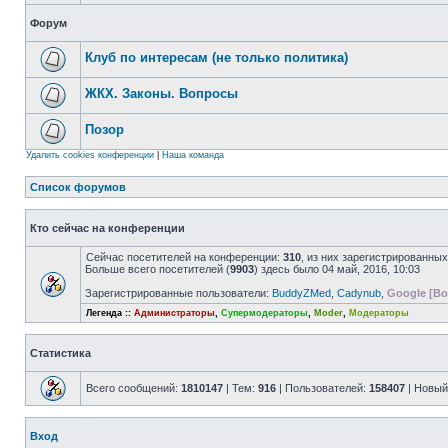
Форум
Клуб по интересам (не только политика)
ЖКХ. Законы. Вопросы
Позор
Удалить cookies конференции
|
Наша команда
Список форумов
Кто сейчас на конференции
Сейчас посетителей на конференции:
310
, из них зарегистрированных
Больше всего посетителей (
9903
) здесь было 04 май, 2016, 10:03
Зарегистрированные пользователи:
BuddyZMed
,
Cadynub
,
Google [Bo
Легенда ::
Администраторы
,
Супермодераторы
,
Moder
,
Модераторы
Статистика
Всего сообщений:
1810147
| Тем:
916
| Пользователей:
158407
| Новый
Вход