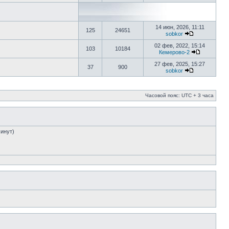
14 июн, 2026, 11:11
125
24651
sobkor
02 фев, 2022, 15:14
103
10184
Кемерово-2
27 фев, 2025, 15:27
37
900
sobkor
Часовой пояс: UTC + 3 часа
минут)