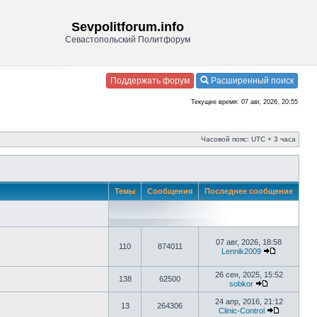
Sevpolitforum.info
Севастопольский Политфорум
Поддержать форум
Расширенный поиск
Текущее время: 07 авг, 2026, 20:55
Часовой пояс: UTC + 3 часа
Темы
Сообщения
Последнее сообщение
07 авг, 2026, 18:58
110
874011
Lennik2009
26 сен, 2025, 15:52
138
62500
sobkor
24 апр, 2016, 21:12
13
264306
Clinic-Control