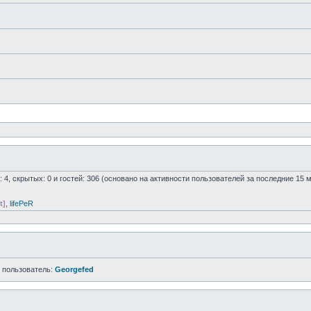
: 4, скрытых: 0 и гостей: 306 (основано на активности пользователей за последние 15 
t]
,
lifePeR
 пользователь:
Georgefed