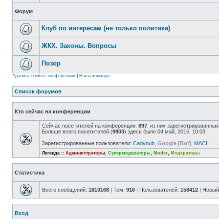
Форум
Клуб по интересам (не только политика)
ЖКХ. Законы. Вопросы
Позор
Удалить cookies конференции
|
Наша команда
Список форумов
Кто сейчас на конференции
Сейчас посетителей на конференции:
897
, из них зарегистрированных
Больше всего посетителей (
9903
) здесь было 04 май, 2016, 10:03
Зарегистрированные пользователи:
Cadynub
,
Google [Bot]
,
MACH
Легенда ::
Администраторы
,
Супермодераторы
,
Moder
,
Модераторы
Статистика
Всего сообщений:
1810168
| Тем:
916
| Пользователей:
158412
| Новый
Вход