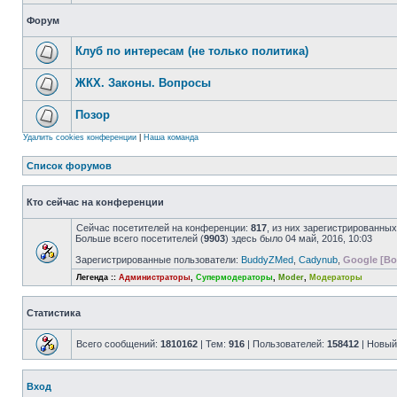
Форум
Клуб по интересам (не только политика)
ЖКХ. Законы. Вопросы
Позор
Удалить cookies конференции
|
Наша команда
Список форумов
Кто сейчас на конференции
Сейчас посетителей на конференции:
817
, из них зарегистрированных
Больше всего посетителей (
9903
) здесь было 04 май, 2016, 10:03
Зарегистрированные пользователи:
BuddyZMed
,
Cadynub
,
Google [Bo
Легенда ::
Администраторы
,
Супермодераторы
,
Moder
,
Модераторы
Статистика
Всего сообщений:
1810162
| Тем:
916
| Пользователей:
158412
| Новый
Вход