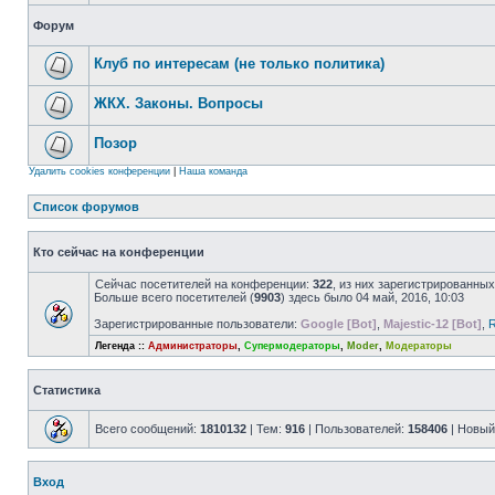
Форум
Клуб по интересам (не только политика)
ЖКХ. Законы. Вопросы
Позор
Удалить cookies конференции
|
Наша команда
Список форумов
Кто сейчас на конференции
Сейчас посетителей на конференции:
322
, из них зарегистрированных
Больше всего посетителей (
9903
) здесь было 04 май, 2016, 10:03
Зарегистрированные пользователи:
Google [Bot]
,
Majestic-12 [Bot]
,
R
Легенда ::
Администраторы
,
Супермодераторы
,
Moder
,
Модераторы
Статистика
Всего сообщений:
1810132
| Тем:
916
| Пользователей:
158406
| Новый
Вход