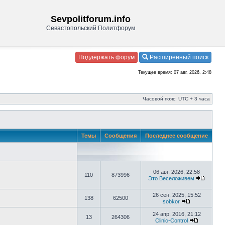
Sevpolitforum.info
Севастопольский Политфорум
Поддержать форум
Расширенный поиск
Текущее время: 07 авг, 2026, 2:48
Часовой пояс: UTC + 3 часа
Темы
Сообщения
Последнее сообщение
06 авг, 2026, 22:58
110
873996
Это Веселоживем
26 сен, 2025, 15:52
138
62500
sobkor
24 апр, 2016, 21:12
13
264306
Clinic-Control