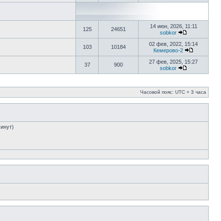
14 июн, 2026, 11:11
125
24651
sobkor
02 фев, 2022, 15:14
103
10184
Кемерово-2
27 фев, 2025, 15:27
37
900
sobkor
Часовой пояс: UTC + 3 часа
минут)