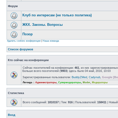
Форум
Клуб по интересам (не только политика)
ЖКХ. Законы. Вопросы
Позор
Удалить cookies конференции
|
Наша команда
Список форумов
Кто сейчас на конференции
Сейчас посетителей на конференции:
461
, из них зарегистрированных
Больше всего посетителей (
9903
) здесь было 04 май, 2016, 10:03
Зарегистрированные пользователи:
BuddyZMed
,
Cadynub
,
Google [Bo
Легенда ::
Администраторы
,
Супермодераторы
,
Moder
,
Модераторы
Статистика
Всего сообщений:
1810157
| Тем:
916
| Пользователей:
158411
| Новый
Вход