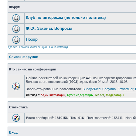
Форум
Клуб по интересам (не только политика)
ЖКХ. Законы. Вопросы
Позор
Удалить cookies конференции
|
Наша команда
Список форумов
Кто сейчас на конференции
Сейчас посетителей на конференции:
428
, из них зарегистрированных
Больше всего посетителей (
9903
) здесь было 04 май, 2016, 10:03
Зарегистрированные пользователи:
BuddyZMed
,
Cadynub
,
EdwardLer
,
Легенда ::
Администраторы
,
Супермодераторы
,
Moder
,
Модераторы
Статистика
Всего сообщений:
1810156
| Тем:
916
| Пользователей:
158411
| Новый
Вход