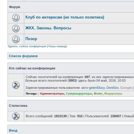
Форум
Клуб по интересам (не только политика)
ЖКХ. Законы. Вопросы
Позор
Удалить cookies конференции
|
Наша команда
Список форумов
Кто сейчас на конференции
Сейчас посетителей на конференции:
697
, из них зарегистрированных
Больше всего посетителей (
9903
) здесь было 04 май, 2016, 10:03
Зарегистрированные пользователи:
aero-gelenElusy
,
DeniSov
,
Google [
Легенда ::
Администраторы
,
Супермодераторы
,
Moder
,
Модераторы
Статистика
Всего сообщений:
1810139
| Тем:
916
| Пользователей:
158407
| Новый
Вход