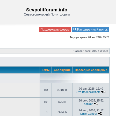
Sevpolitforum.info
Севастопольский Политфорум
Поддержать форум
Расширенный поиск
Текущее время: 09 авг, 2026, 15:26
Часовой пояс: UTC + 3 часа
Темы
Сообщения
Последнее сообщение
09 авг, 2026, 12:40
110
874030
Это Веселоживем
26 сен, 2025, 15:52
138
62500
sobkor
24 апр, 2016, 21:12
13
264306
Clinic-Control