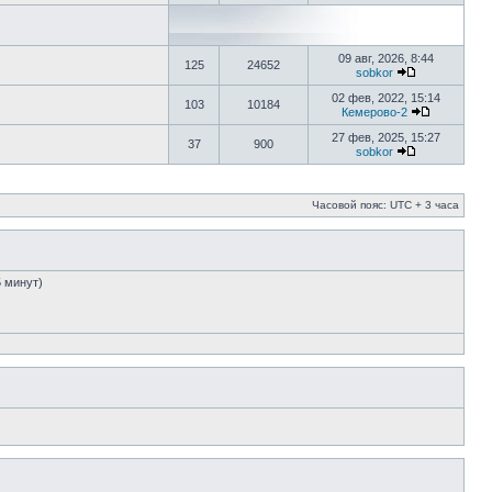
09 авг, 2026, 8:44
125
24652
sobkor
02 фев, 2022, 15:14
103
10184
Кемерово-2
27 фев, 2025, 15:27
37
900
sobkor
Часовой пояс: UTC + 3 часа
5 минут)