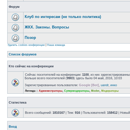
Форум
Клуб по интересам (не только политика)
ЖКХ. Законы. Вопросы
Позор
Удалить cookies конференции
|
Наша команда
Список форумов
Кто сейчас на конференции
Сейчас посетителей на конференции:
1100
, из них зарегистрированны
Больше всего посетителей (
9903
) здесь было 04 май, 2016, 10:03
Зарегистрированные пользователи:
Google [Bot]
,
uandr
,
инко
Легенда ::
Администраторы
,
Супермодераторы
,
Moder
,
Модераторы
Статистика
Всего сообщений:
1810167
| Тем:
916
| Пользователей:
158412
| Новый
Вход