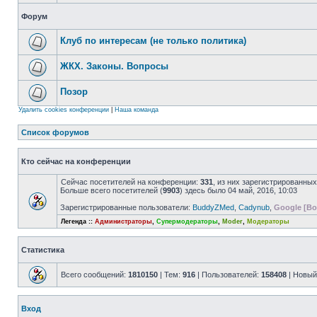
Форум
Клуб по интересам (не только политика)
ЖКХ. Законы. Вопросы
Позор
Удалить cookies конференции
|
Наша команда
Список форумов
Кто сейчас на конференции
Сейчас посетителей на конференции:
331
, из них зарегистрированных
Больше всего посетителей (
9903
) здесь было 04 май, 2016, 10:03
Зарегистрированные пользователи:
BuddyZMed
,
Cadynub
,
Google [Bo
Легенда ::
Администраторы
,
Супермодераторы
,
Moder
,
Модераторы
Статистика
Всего сообщений:
1810150
| Тем:
916
| Пользователей:
158408
| Новый
Вход