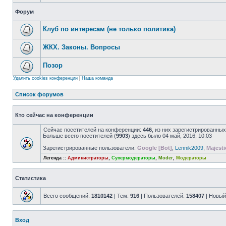
Форум
Клуб по интересам (не только политика)
ЖКХ. Законы. Вопросы
Позор
Удалить cookies конференции
|
Наша команда
Список форумов
Кто сейчас на конференции
Сейчас посетителей на конференции:
446
, из них зарегистрированных
Больше всего посетителей (
9903
) здесь было 04 май, 2016, 10:03
Зарегистрированные пользователи:
Google [Bot]
,
Lennik2009
,
Majesti
Легенда ::
Администраторы
,
Супермодераторы
,
Moder
,
Модераторы
Статистика
Всего сообщений:
1810142
| Тем:
916
| Пользователей:
158407
| Новый
Вход