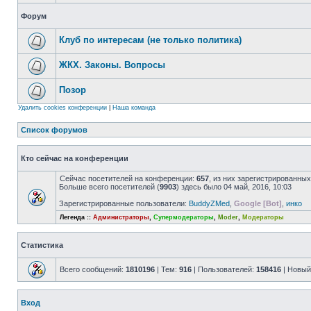
Форум
Клуб по интересам (не только политика)
ЖКХ. Законы. Вопросы
Позор
Удалить cookies конференции
|
Наша команда
Список форумов
Кто сейчас на конференции
Сейчас посетителей на конференции:
657
, из них зарегистрированных
Больше всего посетителей (
9903
) здесь было 04 май, 2016, 10:03
Зарегистрированные пользователи:
BuddyZMed
,
Google [Bot]
,
инко
Легенда ::
Администраторы
,
Супермодераторы
,
Moder
,
Модераторы
Статистика
Всего сообщений:
1810196
| Тем:
916
| Пользователей:
158416
| Новый
Вход