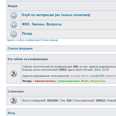
Форум
Клуб по интересам (не только политика)
ЖКХ. Законы. Вопросы
Позор
Удалить cookies конференции
|
Наша команда
Список форумов
Кто сейчас на конференции
Сейчас посетителей на конференции:
656
, из них зарегистрированных
Больше всего посетителей (
9903
) здесь было 04 май, 2016, 10:03
Зарегистрированные пользователи:
Google [Bot]
,
Lennik2009
,
Majesti
Легенда ::
Администраторы
,
Супермодераторы
,
Moder
,
Модераторы
Статистика
Всего сообщений:
1810166
| Тем:
916
| Пользователей:
158412
| Новый
Вход