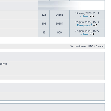
14 июн, 2026, 11:11
125
24651
sobkor
02 фев, 2022, 15:14
103
10184
Кемерово-2
27 фев, 2025, 15:27
37
900
sobkor
Часовой пояс: UTC + 3 часа
минут)