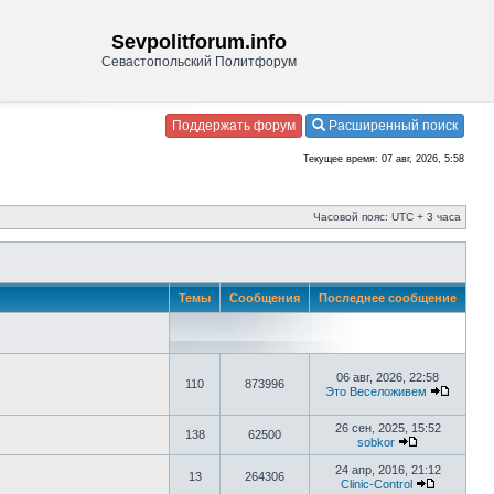
Sevpolitforum.info
Севастопольский Политфорум
Поддержать форум
Расширенный поиск
Текущее время: 07 авг, 2026, 5:58
Часовой пояс: UTC + 3 часа
Темы
Сообщения
Последнее сообщение
06 авг, 2026, 22:58
110
873996
Это Веселоживем
26 сен, 2025, 15:52
138
62500
sobkor
24 апр, 2016, 21:12
13
264306
Clinic-Control