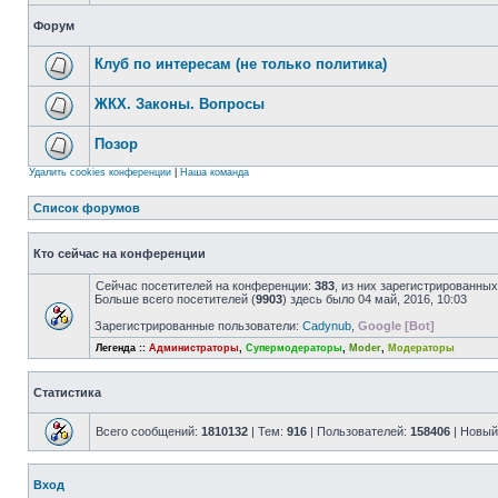
Форум
Клуб по интересам (не только политика)
ЖКХ. Законы. Вопросы
Позор
Удалить cookies конференции
|
Наша команда
Список форумов
Кто сейчас на конференции
Сейчас посетителей на конференции:
383
, из них зарегистрированных
Больше всего посетителей (
9903
) здесь было 04 май, 2016, 10:03
Зарегистрированные пользователи:
Cadynub
,
Google [Bot]
Легенда ::
Администраторы
,
Супермодераторы
,
Moder
,
Модераторы
Статистика
Всего сообщений:
1810132
| Тем:
916
| Пользователей:
158406
| Новый
Вход