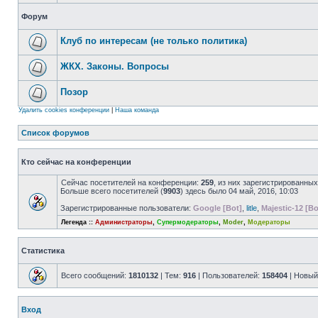
Форум
Клуб по интересам (не только политика)
ЖКХ. Законы. Вопросы
Позор
Удалить cookies конференции
|
Наша команда
Список форумов
Кто сейчас на конференции
Сейчас посетителей на конференции:
259
, из них зарегистрированных
Больше всего посетителей (
9903
) здесь было 04 май, 2016, 10:03
Зарегистрированные пользователи:
Google [Bot]
,
litle
,
Majestic-12 [Bo
Легенда ::
Администраторы
,
Супермодераторы
,
Moder
,
Модераторы
Статистика
Всего сообщений:
1810132
| Тем:
916
| Пользователей:
158404
| Новый
Вход