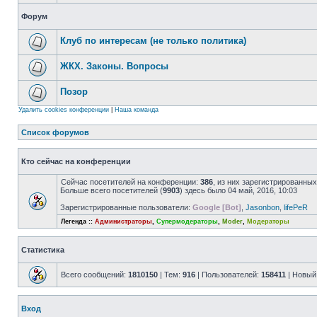
Форум
Клуб по интересам (не только политика)
ЖКХ. Законы. Вопросы
Позор
Удалить cookies конференции
|
Наша команда
Список форумов
Кто сейчас на конференции
Сейчас посетителей на конференции:
386
, из них зарегистрированных
Больше всего посетителей (
9903
) здесь было 04 май, 2016, 10:03
Зарегистрированные пользователи:
Google [Bot]
,
Jasonbon
,
lifePeR
Легенда ::
Администраторы
,
Супермодераторы
,
Moder
,
Модераторы
Статистика
Всего сообщений:
1810150
| Тем:
916
| Пользователей:
158411
| Новый
Вход