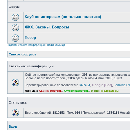
Форум
Клуб по интересам (не только политика)
ЖКХ. Законы. Вопросы
Позор
Удалить cookies конференции
|
Наша команда
Список форумов
Кто сейчас на конференции
Сейчас посетителей на конференции:
395
, из них зарегистрированных
Больше всего посетителей (
9903
) здесь было 04 май, 2016, 10:03
Зарегистрированные пользователи:
3APA3A
,
Google [Bot]
,
Lennik2009
Легенда ::
Администраторы
,
Супермодераторы
,
Moder
,
Модераторы
Статистика
Всего сообщений:
1810153
| Тем:
916
| Пользователей:
158411
| Новый
Вход