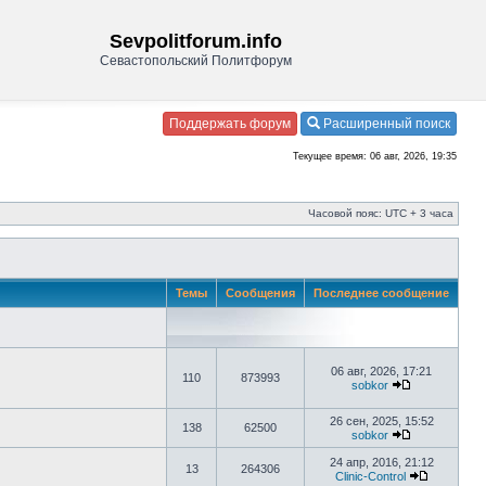
Sevpolitforum.info
Севастопольский Политфорум
Поддержать форум
Расширенный поиск
Текущее время: 06 авг, 2026, 19:35
Часовой пояс: UTC + 3 часа
Темы
Сообщения
Последнее сообщение
06 авг, 2026, 17:21
110
873993
sobkor
26 сен, 2025, 15:52
138
62500
sobkor
24 апр, 2016, 21:12
13
264306
Clinic-Control