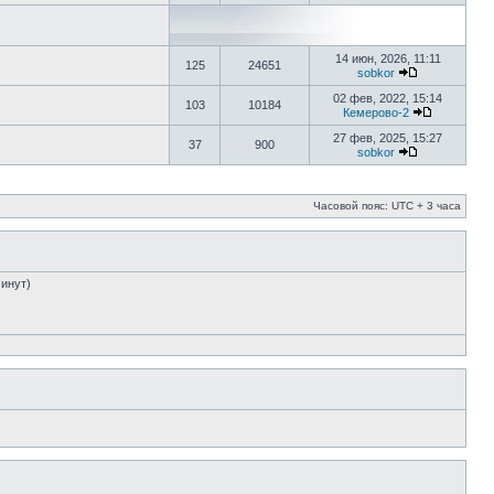
14 июн, 2026, 11:11
125
24651
sobkor
02 фев, 2022, 15:14
103
10184
Кемерово-2
27 фев, 2025, 15:27
37
900
sobkor
Часовой пояс: UTC + 3 часа
минут)