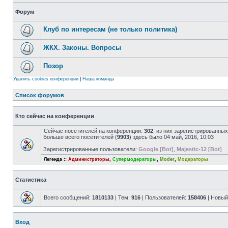
Форум
Клуб по интересам (не только политика)
ЖКХ. Законы. Вопросы
Позор
Удалить cookies конференции
|
Наша команда
Список форумов
Кто сейчас на конференции
Сейчас посетителей на конференции:
302
, из них зарегистрированных
Больше всего посетителей (
9903
) здесь было 04 май, 2016, 10:03
Зарегистрированные пользователи:
Google [Bot]
,
Majestic-12 [Bot]
Легенда ::
Администраторы
,
Супермодераторы
,
Moder
,
Модераторы
Статистика
Всего сообщений:
1810133
| Тем:
916
| Пользователей:
158406
| Новый
Вход