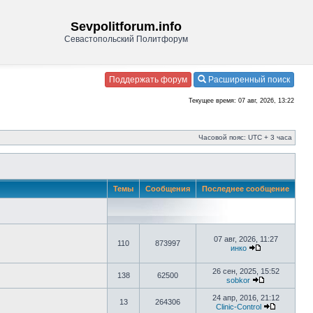
Sevpolitforum.info
Севастопольский Политфорум
Поддержать форум
Расширенный поиск
Текущее время: 07 авг, 2026, 13:22
Часовой пояс: UTC + 3 часа
Темы
Сообщения
Последнее сообщение
07 авг, 2026, 11:27
110
873997
инко
26 сен, 2025, 15:52
138
62500
sobkor
24 апр, 2016, 21:12
13
264306
Clinic-Control