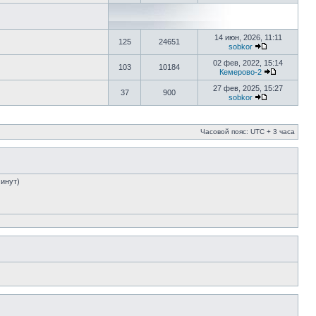
14 июн, 2026, 11:11
125
24651
sobkor
02 фев, 2022, 15:14
103
10184
Кемерово-2
27 фев, 2025, 15:27
37
900
sobkor
Часовой пояс: UTC + 3 часа
минут)