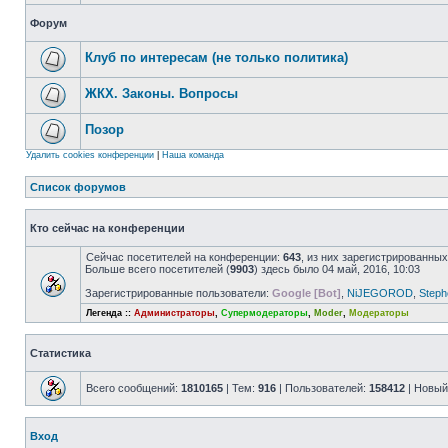
Форум
Клуб по интересам (не только политика)
ЖКХ. Законы. Вопросы
Позор
Удалить cookies конференции
|
Наша команда
Список форумов
Кто сейчас на конференции
Сейчас посетителей на конференции:
643
, из них зарегистрированных
Больше всего посетителей (
9903
) здесь было 04 май, 2016, 10:03
Зарегистрированные пользователи:
Google [Bot]
,
NiJEGOROD
,
Steph
Легенда ::
Администраторы
,
Супермодераторы
,
Moder
,
Модераторы
Статистика
Всего сообщений:
1810165
| Тем:
916
| Пользователей:
158412
| Новый
Вход