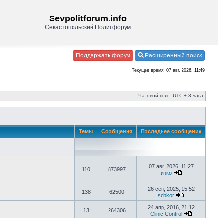
Sevpolitforum.info
Севастопольский Политфорум
Поддержать форум
Расширенный поиск
Текущее время: 07 авг, 2026, 11:49
Часовой пояс: UTC + 3 часа
Темы
Сообщения
Последнее сообщение
07 авг, 2026, 11:27
110
873997
инко
26 сен, 2025, 15:52
138
62500
sobkor
24 апр, 2016, 21:12
13
264306
Clinic-Control