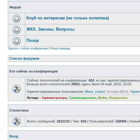
Форум
Клуб по интересам (не только политика)
ЖКХ. Законы. Вопросы
Позор
Удалить cookies конференции
|
Наша команда
Список форумов
Кто сейчас на конференции
Сейчас посетителей на конференции:
424
, из них зарегистрированных
Больше всего посетителей (
9903
) здесь было 04 май, 2016, 10:03
Зарегистрированные пользователи:
Black_Lizard
,
Google [Bot]
,
Череп
Легенда ::
Администраторы
,
Супермодераторы
,
Moder
,
Модераторы
Статистика
Всего сообщений:
1810133
| Тем:
916
| Пользователей:
158406
| Новый
Вход