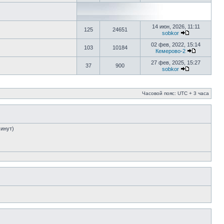
14 июн, 2026, 11:11
125
24651
sobkor
02 фев, 2022, 15:14
103
10184
Кемерово-2
27 фев, 2025, 15:27
37
900
sobkor
Часовой пояс: UTC + 3 часа
минут)