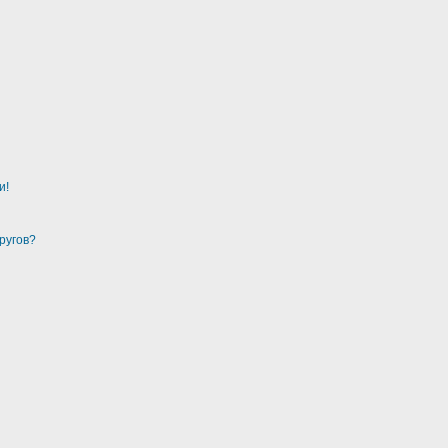
и!
ругов?