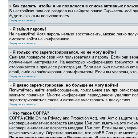
» Как сделать, чтобы я не появлялся в списке активных польз
В настройках личного раздела вы найдете опцию
Скрывать моё пр
будете скрытым пользователем.
Вернуться к началу
» Я забыл пароль!
Не паникуйте! Хотя пароль нельзя восстановить, можно легко пол
сможете войти на конференцию.
Вернуться к началу
» Я только что зарегистрировался, но не могу войти!
Сначала проверьте свои имя пользователя и пароль. Если они верн
полученным инструкциям. На некоторых конференциях требуется, 
отображается в процессе регистрации. Если вам был прислано ema
email, либо он заблокирован спам-фильтром. Если вы уверены, что
Вернуться к началу
» Я давно зарегистрирован, но больше не могу войти!
Попытайтесь найти email-сообщение, присланное вам при регистрац
каким-то причинам. Многие конференции периодически удаляют по
зарегистрироваться снова и активнее участвовать в дискуссиях.
Вернуться к началу
» Что такое COPPA?
COPPA (Child Online Privacy and Protection Act), или Акт о защите
несовершеннолетних возраста младше 13-и лет, иметь на это пись
несовершеннолетних возраста младше 13-и лет. Если вы не уверен
юрисконсультанту. Обратите внимание, что phpBB Group не может 
Примечание переводчика: в России данный акт не имеет юрид