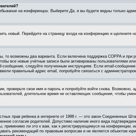
ователей?
ебывание на конференции
. Выберите
Да
, и вы будете видны только адм
учить новый. Перейдите на страницу входа на конференцию и щелкните 
ы, то возможны два варианта. Если включена поддержка COPPA и при ре
чтобы все новые учётные записи были активированы пользователями или
il-сообщение, следуйте полученным инструкциям. Если email-сообщение 
 ввели правильный адрес email, попробуйте связаться с администраторо
ии, проверьте свои имя и пароль и попробуйте войти снова. Возможно,
льзователей, длительное время не оставляющих сообщения, чтобы умен
 частных прав ребенка в интернете от 1998 г. — это закон Соединенных 
менное согласие родителей. Допустимо наличие иного вида подтвержден
ы, применимо ли это к вам, как к регистрирующемуся на конференции, и
давать рекомендаций по правовым вопросам и не является объектом юри
ической силы.