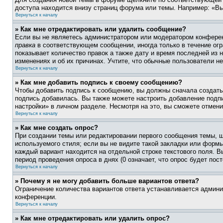
доступа находится внизу страниц форума или темы. Например: «Вы
Вернуться к началу
» Как мне отредактировать или удалить сообщение?
Если вы не являетесь администратором или модератором конферен
правка
в соответствующем сообщении, иногда только в течение огра
показывает количество правок а также дату и время последней из 
изменениях и об их причинах. Учтите, что обычные пользователи не
Вернуться к началу
» Как мне добавить подпись к своему сообщению?
Чтобы добавить подпись к сообщению, вы должны сначала создать
подпись добавилась. Вы также можете настроить добавление под
настройки» в личном разделе. Несмотря на это, вы сможете отме
Вернуться к началу
» Как мне создать опрос?
При создании темы или редактировании первого сообщения темы, 
используемого стиля; если вы не видите такой закладки или формы
каждый вариант находится на отдельной строке текстового поля. В
период проведения опроса в днях (0 означает, что опрос будет пос
Вернуться к началу
» Почему я не могу добавить больше вариантов ответа?
Ограничение количества вариантов ответа устанавливается админ
конференции.
Вернуться к началу
» Как мне отредактировать или удалить опрос?