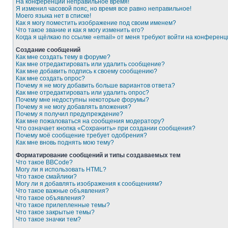
На конференции неправильное время!
Я изменил часовой пояс, но время все равно неправильное!
Моего языка нет в списке!
Как я могу поместить изображение под своим именем?
Что такое звание и как я могу изменить его?
Когда я щёлкаю по ссылке «email» от меня требуют войти на конферен
Создание сообщений
Как мне создать тему в форуме?
Как мне отредактировать или удалить сообщение?
Как мне добавить подпись к своему сообщению?
Как мне создать опрос?
Почему я не могу добавить больше вариантов ответа?
Как мне отредактировать или удалить опрос?
Почему мне недоступны некоторые форумы?
Почему я не могу добавлять вложения?
Почему я получил предупреждение?
Как мне пожаловаться на сообщения модератору?
Что означает кнопка «Сохранить» при создании сообщения?
Почему моё сообщение требует одобрения?
Как мне вновь поднять мою тему?
Форматирование сообщений и типы создаваемых тем
Что такое BBCode?
Могу ли я использовать HTML?
Что такое смайлики?
Могу ли я добавлять изображения к сообщениям?
Что такое важные объявления?
Что такое объявления?
Что такое прилепленные темы?
Что такое закрытые темы?
Что такое значки тем?