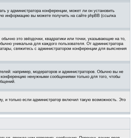
ать у администратора конференции, может ли он установить
ьную информацию вы можете получить на сайте phpBB (ссылка
обычно это звёздочки, квадратики или точки, указывающие на то,
 обычно уникальна для каждого пользователя. От администратора
 аватары, свяжитесь с администратором конференции для выяснения
елей: например, модераторов и администраторов. Обычно вы не
е конференцию ненужными сообщениями только для того, чтобы
общений.
у, и только если администратор включил такую возможность. Это
аться, прежде чем отправить сообщение. Перечень ваших прав