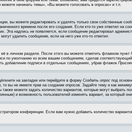
 можете начинать темы», «Вы можете голосовать в опросах» и т.п.
ции, вы можете редактировать и удалять только свои собственные сооб
ниченного времени после его создания. Если кто-то уже ответил на со
них. Эта надпись не появляется, если сообщение редактировал админист
 могут удалить сообщение, если на него уже кто-то ответил.
 её в личном разделе. После этого вы можете отметить флажком пункт
писи по умолчанию ко всем вашим сообщениям, сделав соответствующий
нить добавление подписи в отдельных сообщениях, убрав флажок
Присое
щёлкните на закладке или перейдите в форму
Создать опрос
под основн
, то вы не имеете прав на создание опросов. Задайте тему и как миним
ы также можете задать количество вариантов, которые могут выбрать п
тоянным) и возможность пользователей изменять вариант, за который он
истратором конференции. Если вам нужно добавить количество вариант