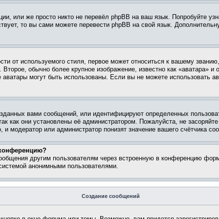
ии, или же просто никто не перевёл phpBB на ваш язык. Попробуйте узн
ествует, то вы сами можете перевести phpBB на свой язык. Дополнител
ти от используемого стиля, первое может относиться к вашему званию, 
 Второе, обычно более крупное изображение, известно как «аватара» и
кие аватары могут быть использованы. Если вы не можете использовать
зданных вами сообщений, или идентифицируют определенных пользоват
так как они установлены её администратором. Пожалуйста, не засоряйт
, и модератор или администратор понизят значение вашего счётчика со
а конференцию?
сообщения другим пользователям через встроенную в конференцию форм
 системой анонимными пользователями.
Создание сообщений
кнопке в окне форума или темы. Возможно, вам придется зарегистриров