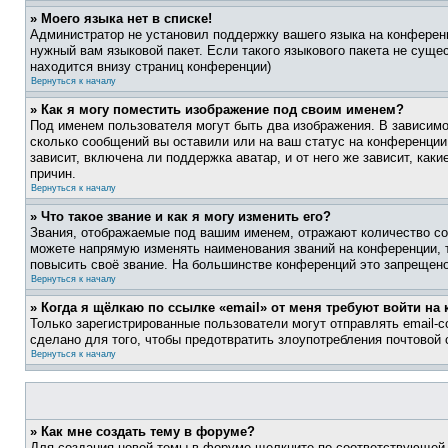
» Моего языка нет в списке!
Администратор не установил поддержку вашего языка на конференц
нужный вам языковой пакет. Если такого языкового пакета не сущ
находится внизу страниц конференции)
Вернуться к началу
» Как я могу поместить изображение под своим именем?
Под именем пользователя могут быть два изображения. В зависимос
сколько сообщений вы оставили или на ваш статус на конференции.
зависит, включена ли поддержка аватар, и от него же зависит, ка
причин.
Вернуться к началу
» Что такое звание и как я могу изменить его?
Звания, отображаемые под вашим именем, отражают количество со
можете напрямую изменять наименования званий на конференции, 
повысить своё звание. На большинстве конференций это запрещено
Вернуться к началу
» Когда я щёлкаю по ссылке «email» от меня требуют войти н
Только зарегистрированные пользователи могут отправлять email-
сделано для того, чтобы предотвратить злоупотребления почтовой
Вернуться к началу
» Как мне создать тему в форуме?
Для создания новой темы в форуме щелкните по соответствующей 