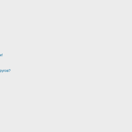
и!
ругов?