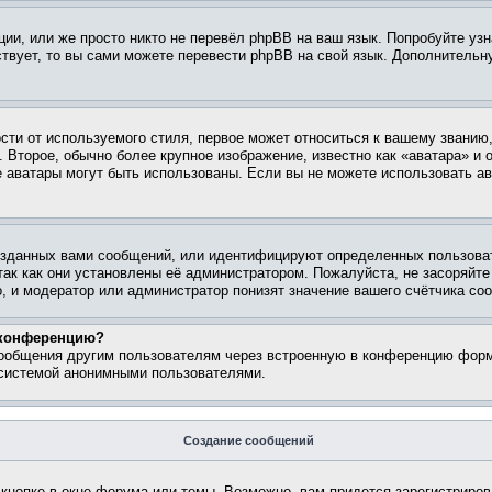
ии, или же просто никто не перевёл phpBB на ваш язык. Попробуйте узн
ествует, то вы сами можете перевести phpBB на свой язык. Дополнител
ти от используемого стиля, первое может относиться к вашему званию, 
 Второе, обычно более крупное изображение, известно как «аватара» и
кие аватары могут быть использованы. Если вы не можете использовать
зданных вами сообщений, или идентифицируют определенных пользоват
так как они установлены её администратором. Пожалуйста, не засоряйт
, и модератор или администратор понизят значение вашего счётчика со
а конференцию?
сообщения другим пользователям через встроенную в конференцию форм
 системой анонимными пользователями.
Создание сообщений
кнопке в окне форума или темы. Возможно, вам придется зарегистриров