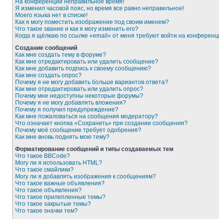
На конференции неправильное время!
Я изменил часовой пояс, но время все равно неправильное!
Моего языка нет в списке!
Как я могу поместить изображение под своим именем?
Что такое звание и как я могу изменить его?
Когда я щёлкаю по ссылке «email» от меня требуют войти на конферен
Создание сообщений
Как мне создать тему в форуме?
Как мне отредактировать или удалить сообщение?
Как мне добавить подпись к своему сообщению?
Как мне создать опрос?
Почему я не могу добавить больше вариантов ответа?
Как мне отредактировать или удалить опрос?
Почему мне недоступны некоторые форумы?
Почему я не могу добавлять вложения?
Почему я получил предупреждение?
Как мне пожаловаться на сообщения модератору?
Что означает кнопка «Сохранить» при создании сообщения?
Почему моё сообщение требует одобрения?
Как мне вновь поднять мою тему?
Форматирование сообщений и типы создаваемых тем
Что такое BBCode?
Могу ли я использовать HTML?
Что такое смайлики?
Могу ли я добавлять изображения к сообщениям?
Что такое важные объявления?
Что такое объявления?
Что такое прилепленные темы?
Что такое закрытые темы?
Что такое значки тем?