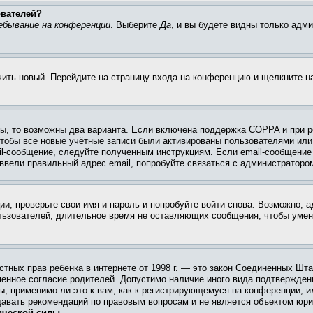
ователей?
ебывание на конференции
. Выберите
Да
, и вы будете видны только адм
учить новый. Перейдите на страницу входа на конференцию и щелкните 
ы, то возможны два варианта. Если включена поддержка COPPA и при ре
чтобы все новые учётные записи были активированы пользователями или
il-сообщение, следуйте полученным инструкциям. Если email-сообщение 
 ввели правильный адрес email, попробуйте связаться с администраторо
ии, проверьте свои имя и пароль и попробуйте войти снова. Возможно,
льзователей, длительное время не оставляющих сообщения, чтобы умен
 частных прав ребенка в интернете от 1998 г. — это закон Соединенных 
менное согласие родителей. Допустимо наличие иного вида подтвержден
ы, применимо ли это к вам, как к регистрирующемуся на конференции, и
давать рекомендаций по правовым вопросам и не является объектом юри
ической силы.