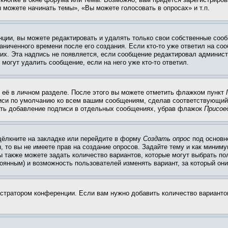
 можете начинать темы», «Вы можете голосовать в опросах» и т.п.
ции, вы можете редактировать и удалять только свои собственные сооб
ниченного времени после его создания. Если кто-то уже ответил на со
них. Эта надпись не появляется, если сообщение редактировал админист
 могут удалить сообщение, если на него уже кто-то ответил.
 её в личном разделе. После этого вы можете отметить флажком пункт
писи по умолчанию ко всем вашим сообщениям, сделав соответствующий
нить добавление подписи в отдельных сообщениях, убрав флажок
Присое
щёлкните на закладке или перейдите в форму
Создать опрос
под основн
, то вы не имеете прав на создание опросов. Задайте тему и как миним
ы также можете задать количество вариантов, которые могут выбрать п
тоянным) и возможность пользователей изменять вариант, за который он
истратором конференции. Если вам нужно добавить количество вариант