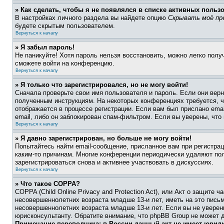
» Как сделать, чтобы я не появлялся в списке активных польз
В настройках личного раздела вы найдете опцию
Скрывать моё пр
будете скрытым пользователем.
Вернуться к началу
» Я забыл пароль!
Не паникуйте! Хотя пароль нельзя восстановить, можно легко пол
сможете войти на конференцию.
Вернуться к началу
» Я только что зарегистрировался, но не могу войти!
Сначала проверьте свои имя пользователя и пароль. Если они верн
полученным инструкциям. На некоторых конференциях требуется, 
отображается в процессе регистрации. Если вам был прислано ema
email, либо он заблокирован спам-фильтром. Если вы уверены, что
Вернуться к началу
» Я давно зарегистрирован, но больше не могу войти!
Попытайтесь найти email-сообщение, присланное вам при регистрац
каким-то причинам. Многие конференции периодически удаляют по
зарегистрироваться снова и активнее участвовать в дискуссиях.
Вернуться к началу
» Что такое COPPA?
COPPA (Child Online Privacy and Protection Act), или Акт о защите
несовершеннолетних возраста младше 13-и лет, иметь на это пись
несовершеннолетних возраста младше 13-и лет. Если вы не уверен
юрисконсультанту. Обратите внимание, что phpBB Group не может 
Примечание переводчика: в России данный акт не имеет юрид