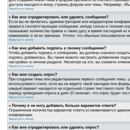
доступа находится внизу страниц форума или темы. Например: «Вы
Вернуться к началу
» Как мне отредактировать или удалить сообщение?
Если вы не являетесь администратором или модератором конферен
правка
в соответствующем сообщении, иногда только в течение огра
показывает количество правок а также дату и время последней из 
изменениях и об их причинах. Учтите, что обычные пользователи не
Вернуться к началу
» Как мне добавить подпись к своему сообщению?
Чтобы добавить подпись к сообщению, вы должны сначала создать
подпись добавилась. Вы также можете настроить добавление под
настройки» в личном разделе. Несмотря на это, вы сможете отме
Вернуться к началу
» Как мне создать опрос?
При создании темы или редактировании первого сообщения темы, 
используемого стиля; если вы не видите такой закладки или формы
каждый вариант находится на отдельной строке текстового поля. В
период проведения опроса в днях (0 означает, что опрос будет пос
Вернуться к началу
» Почему я не могу добавить больше вариантов ответа?
Ограничение количества вариантов ответа устанавливается админ
конференции.
Вернуться к началу
» Как мне отредактировать или удалить опрос?