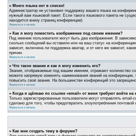
» Моего языка нет в списке!
Администратор не установил поддержку вашего языка на конференц
нужный вам языковой пакет. Если такого языкового пакета не сущ
находится внизу страниц конференции)
Вернуться к началу
» Как я могу поместить изображение под своим именем?
Под именем пользователя могут быть два изображения. В зависимос
сколько сообщений вы оставили или на ваш статус на конференции.
зависит, включена ли поддержка аватар, и от него же зависит, ка
причин.
Вернуться к началу
» Что такое звание и как я могу изменить его?
Звания, отображаемые под вашим именем, отражают количество со
можете напрямую изменять наименования званий на конференции, 
повысить своё звание. На большинстве конференций это запрещено
Вернуться к началу
» Когда я щёлкаю по ссылке «email» от меня требуют войти н
Только зарегистрированные пользователи могут отправлять email-
сделано для того, чтобы предотвратить злоупотребления почтовой
Вернуться к началу
» Как мне создать тему в форуме?
Для создания новой темы в форуме щелкните по соответствующей 