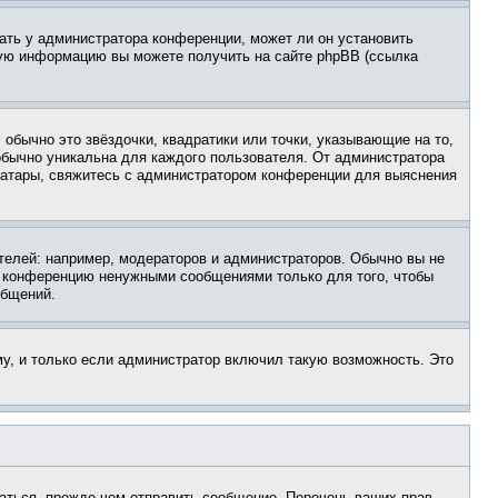
ать у администратора конференции, может ли он установить
ьную информацию вы можете получить на сайте phpBB (ссылка
обычно это звёздочки, квадратики или точки, указывающие на то,
 обычно уникальна для каждого пользователя. От администратора
 аватары, свяжитесь с администратором конференции для выяснения
елей: например, модераторов и администраторов. Обычно вы не
е конференцию ненужными сообщениями только для того, чтобы
общений.
у, и только если администратор включил такую возможность. Это
аться, прежде чем отправить сообщение. Перечень ваших прав