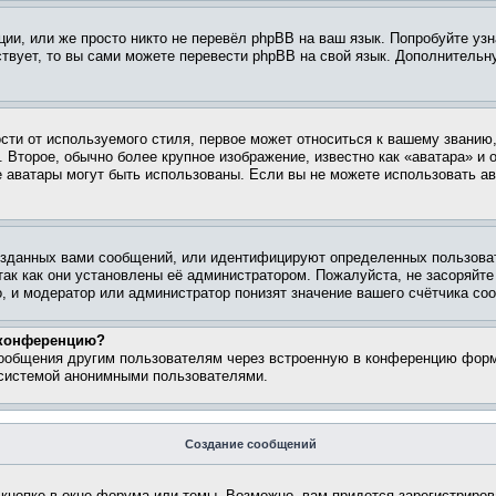
ии, или же просто никто не перевёл phpBB на ваш язык. Попробуйте узн
ествует, то вы сами можете перевести phpBB на свой язык. Дополнител
ти от используемого стиля, первое может относиться к вашему званию, 
 Второе, обычно более крупное изображение, известно как «аватара» и
кие аватары могут быть использованы. Если вы не можете использовать
зданных вами сообщений, или идентифицируют определенных пользоват
так как они установлены её администратором. Пожалуйста, не засоряйт
, и модератор или администратор понизят значение вашего счётчика со
а конференцию?
сообщения другим пользователям через встроенную в конференцию форм
 системой анонимными пользователями.
Создание сообщений
кнопке в окне форума или темы. Возможно, вам придется зарегистриров