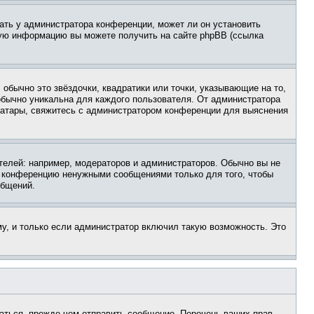
ать у администратора конференции, может ли он установить
ьную информацию вы можете получить на сайте phpBB (ссылка
обычно это звёздочки, квадратики или точки, указывающие на то,
 обычно уникальна для каждого пользователя. От администратора
 аватары, свяжитесь с администратором конференции для выяснения
елей: например, модераторов и администраторов. Обычно вы не
е конференцию ненужными сообщениями только для того, чтобы
общений.
у, и только если администратор включил такую возможность. Это
аться, прежде чем отправить сообщение. Перечень ваших прав