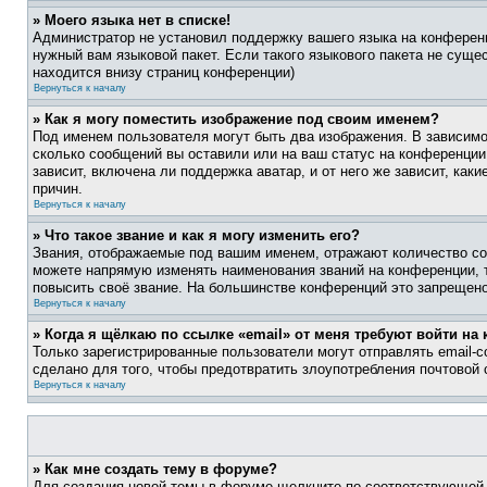
» Моего языка нет в списке!
Администратор не установил поддержку вашего языка на конференц
нужный вам языковой пакет. Если такого языкового пакета не сущ
находится внизу страниц конференции)
Вернуться к началу
» Как я могу поместить изображение под своим именем?
Под именем пользователя могут быть два изображения. В зависимос
сколько сообщений вы оставили или на ваш статус на конференции.
зависит, включена ли поддержка аватар, и от него же зависит, ка
причин.
Вернуться к началу
» Что такое звание и как я могу изменить его?
Звания, отображаемые под вашим именем, отражают количество со
можете напрямую изменять наименования званий на конференции, 
повысить своё звание. На большинстве конференций это запрещено
Вернуться к началу
» Когда я щёлкаю по ссылке «email» от меня требуют войти н
Только зарегистрированные пользователи могут отправлять email-
сделано для того, чтобы предотвратить злоупотребления почтовой
Вернуться к началу
» Как мне создать тему в форуме?
Для создания новой темы в форуме щелкните по соответствующей 