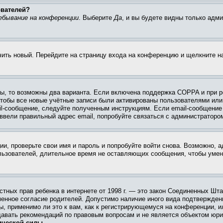
ователей?
ебывание на конференции
. Выберите
Да
, и вы будете видны только адм
учить новый. Перейдите на страницу входа на конференцию и щелкните 
ы, то возможны два варианта. Если включена поддержка COPPA и при ре
чтобы все новые учётные записи были активированы пользователями или
il-сообщение, следуйте полученным инструкциям. Если email-сообщение 
 ввели правильный адрес email, попробуйте связаться с администраторо
ии, проверьте свои имя и пароль и попробуйте войти снова. Возможно,
льзователей, длительное время не оставляющих сообщения, чтобы умен
 частных прав ребенка в интернете от 1998 г. — это закон Соединенных 
менное согласие родителей. Допустимо наличие иного вида подтвержден
ы, применимо ли это к вам, как к регистрирующемуся на конференции, и
давать рекомендаций по правовым вопросам и не является объектом юри
ической силы.