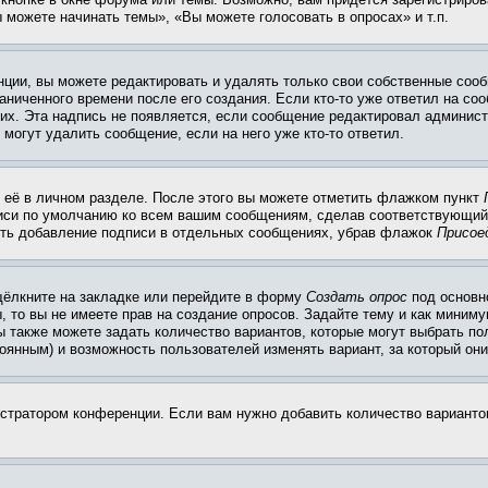
 можете начинать темы», «Вы можете голосовать в опросах» и т.п.
ции, вы можете редактировать и удалять только свои собственные сооб
ниченного времени после его создания. Если кто-то уже ответил на со
них. Эта надпись не появляется, если сообщение редактировал админист
 могут удалить сообщение, если на него уже кто-то ответил.
 её в личном разделе. После этого вы можете отметить флажком пункт
писи по умолчанию ко всем вашим сообщениям, сделав соответствующий
нить добавление подписи в отдельных сообщениях, убрав флажок
Присое
щёлкните на закладке или перейдите в форму
Создать опрос
под основн
, то вы не имеете прав на создание опросов. Задайте тему и как миним
ы также можете задать количество вариантов, которые могут выбрать п
тоянным) и возможность пользователей изменять вариант, за который он
истратором конференции. Если вам нужно добавить количество вариант