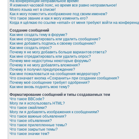
На конференции неправильное время!
Я изменил часовой пояс, но время все равно неправильное!
Моего языка нет в списке!
Как я могу поместить изображение под своим именем?
Что такое звание и как я могу изменить его?
Когда я щёлкаю по ссылке «email» от меня требуют войти на конферен
Создание сообщений
Как мне создать тему в форуме?
Как мне отредактировать или удалить сообщение?
Как мне добавить подпись к своему сообщению?
Как мне создать опрос?
Почему я не могу добавить больше вариантов ответа?
Как мне отредактировать или удалить опрос?
Почему мне недоступны некоторые форумы?
Почему я не могу добавлять вложения?
Почему я получил предупреждение?
Как мне пожаловаться на сообщения модератору?
Что означает кнопка «Сохранить» при создании сообщения?
Почему моё сообщение требует одобрения?
Как мне вновь поднять мою тему?
Форматирование сообщений и типы создаваемых тем
Что такое BBCode?
Могу ли я использовать HTML?
Что такое смайлики?
Могу ли я добавлять изображения к сообщениям?
Что такое важные объявления?
Что такое объявления?
Что такое прилепленные темы?
Что такое закрытые темы?
Что такое значки тем?