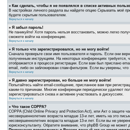
» Как сделать, чтобы я не появлялся в списке активных польз
В настройках личного раздела вы найдете опцию
Скрывать моё пр
будете скрытым пользователем.
Вернуться к началу
» Я забыл пароль!
Не паникуйте! Хотя пароль нельзя восстановить, можно легко пол
сможете войти на конференцию.
Вернуться к началу
» Я только что зарегистрировался, но не могу войти!
Сначала проверьте свои имя пользователя и пароль. Если они верн
полученным инструкциям. На некоторых конференциях требуется, 
отображается в процессе регистрации. Если вам был прислано ema
email, либо он заблокирован спам-фильтром. Если вы уверены, что
Вернуться к началу
» Я давно зарегистрирован, но больше не могу войти!
Попытайтесь найти email-сообщение, присланное вам при регистрац
каким-то причинам. Многие конференции периодически удаляют по
зарегистрироваться снова и активнее участвовать в дискуссиях.
Вернуться к началу
» Что такое COPPA?
COPPA (Child Online Privacy and Protection Act), или Акт о защите
несовершеннолетних возраста младше 13-и лет, иметь на это пись
несовершеннолетних возраста младше 13-и лет. Если вы не уверен
юрисконсультанту. Обратите внимание, что phpBB Group не может 
Примечание переводчика: в России данный акт не имеет юрид