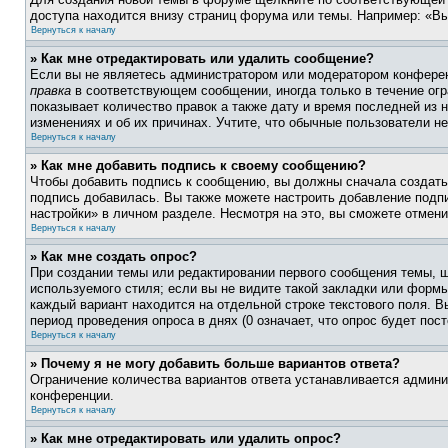
доступа находится внизу страниц форума или темы. Например: «Вы
Вернуться к началу
» Как мне отредактировать или удалить сообщение?
Если вы не являетесь администратором или модератором конферен
правка
в соответствующем сообщении, иногда только в течение огра
показывает количество правок а также дату и время последней из 
изменениях и об их причинах. Учтите, что обычные пользователи не
Вернуться к началу
» Как мне добавить подпись к своему сообщению?
Чтобы добавить подпись к сообщению, вы должны сначала создать
подпись добавилась. Вы также можете настроить добавление под
настройки» в личном разделе. Несмотря на это, вы сможете отме
Вернуться к началу
» Как мне создать опрос?
При создании темы или редактировании первого сообщения темы, 
используемого стиля; если вы не видите такой закладки или формы
каждый вариант находится на отдельной строке текстового поля. В
период проведения опроса в днях (0 означает, что опрос будет пос
Вернуться к началу
» Почему я не могу добавить больше вариантов ответа?
Ограничение количества вариантов ответа устанавливается админ
конференции.
Вернуться к началу
» Как мне отредактировать или удалить опрос?