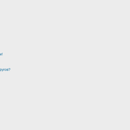
и!
ругов?