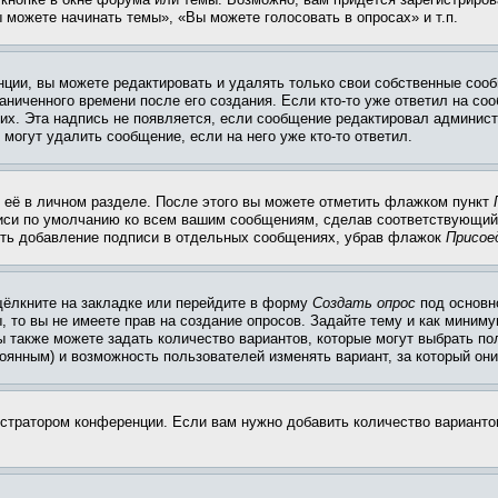
 можете начинать темы», «Вы можете голосовать в опросах» и т.п.
ции, вы можете редактировать и удалять только свои собственные сооб
ниченного времени после его создания. Если кто-то уже ответил на со
них. Эта надпись не появляется, если сообщение редактировал админист
 могут удалить сообщение, если на него уже кто-то ответил.
 её в личном разделе. После этого вы можете отметить флажком пункт
писи по умолчанию ко всем вашим сообщениям, сделав соответствующий
нить добавление подписи в отдельных сообщениях, убрав флажок
Присое
щёлкните на закладке или перейдите в форму
Создать опрос
под основн
, то вы не имеете прав на создание опросов. Задайте тему и как миним
ы также можете задать количество вариантов, которые могут выбрать п
тоянным) и возможность пользователей изменять вариант, за который он
истратором конференции. Если вам нужно добавить количество вариант