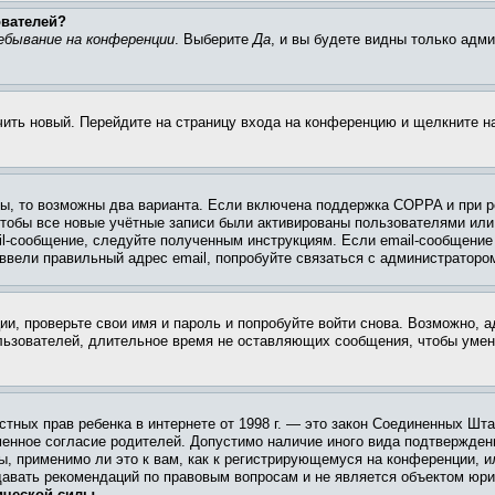
ователей?
ебывание на конференции
. Выберите
Да
, и вы будете видны только адм
учить новый. Перейдите на страницу входа на конференцию и щелкните 
ы, то возможны два варианта. Если включена поддержка COPPA и при ре
чтобы все новые учётные записи были активированы пользователями или
il-сообщение, следуйте полученным инструкциям. Если email-сообщение 
 ввели правильный адрес email, попробуйте связаться с администраторо
ии, проверьте свои имя и пароль и попробуйте войти снова. Возможно,
льзователей, длительное время не оставляющих сообщения, чтобы умен
 частных прав ребенка в интернете от 1998 г. — это закон Соединенных 
менное согласие родителей. Допустимо наличие иного вида подтвержден
ы, применимо ли это к вам, как к регистрирующемуся на конференции, и
давать рекомендаций по правовым вопросам и не является объектом юри
ической силы.