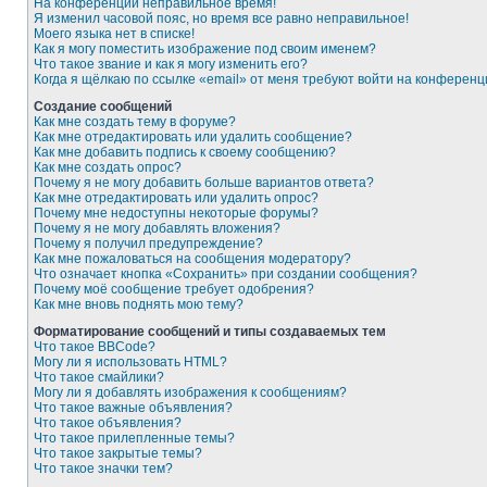
На конференции неправильное время!
Я изменил часовой пояс, но время все равно неправильное!
Моего языка нет в списке!
Как я могу поместить изображение под своим именем?
Что такое звание и как я могу изменить его?
Когда я щёлкаю по ссылке «email» от меня требуют войти на конферен
Создание сообщений
Как мне создать тему в форуме?
Как мне отредактировать или удалить сообщение?
Как мне добавить подпись к своему сообщению?
Как мне создать опрос?
Почему я не могу добавить больше вариантов ответа?
Как мне отредактировать или удалить опрос?
Почему мне недоступны некоторые форумы?
Почему я не могу добавлять вложения?
Почему я получил предупреждение?
Как мне пожаловаться на сообщения модератору?
Что означает кнопка «Сохранить» при создании сообщения?
Почему моё сообщение требует одобрения?
Как мне вновь поднять мою тему?
Форматирование сообщений и типы создаваемых тем
Что такое BBCode?
Могу ли я использовать HTML?
Что такое смайлики?
Могу ли я добавлять изображения к сообщениям?
Что такое важные объявления?
Что такое объявления?
Что такое прилепленные темы?
Что такое закрытые темы?
Что такое значки тем?