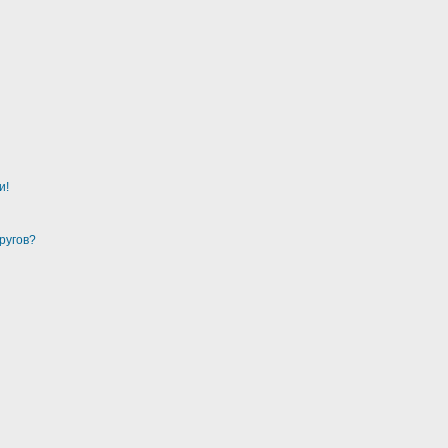
и!
ругов?