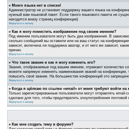
» Моего языка нет в списке!
Администратор не установил поддержку вашего языка на конференц
нужный вам языковой пакет. Если такого языкового пакета не сущ
находится внизу страниц конференции)
Вернуться к началу
» Как я могу поместить изображение под своим именем?
Под именем пользователя могут быть два изображения. В зависимос
сколько сообщений вы оставили или на ваш статус на конференции.
зависит, включена ли поддержка аватар, и от него же зависит, ка
причин.
Вернуться к началу
» Что такое звание и как я могу изменить его?
Звания, отображаемые под вашим именем, отражают количество со
можете напрямую изменять наименования званий на конференции, 
повысить своё звание. На большинстве конференций это запрещено
Вернуться к началу
» Когда я щёлкаю по ссылке «email» от меня требуют войти н
Только зарегистрированные пользователи могут отправлять email-
сделано для того, чтобы предотвратить злоупотребления почтовой
Вернуться к началу
» Как мне создать тему в форуме?
Для создания новой темы в форуме щелкните по соответствующей 