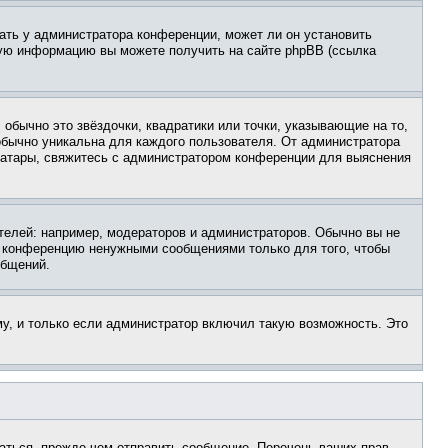
ать у администратора конференции, может ли он установить
ьную информацию вы можете получить на сайте phpBB (ссылка
обычно это звёздочки, квадратики или точки, указывающие на то,
 обычно уникальна для каждого пользователя. От администратора
 аватары, свяжитесь с администратором конференции для выяснения
елей: например, модераторов и администраторов. Обычно вы не
е конференцию ненужными сообщениями только для того, чтобы
общений.
у, и только если администратор включил такую возможность. Это
аться, прежде чем отправить сообщение. Перечень ваших прав