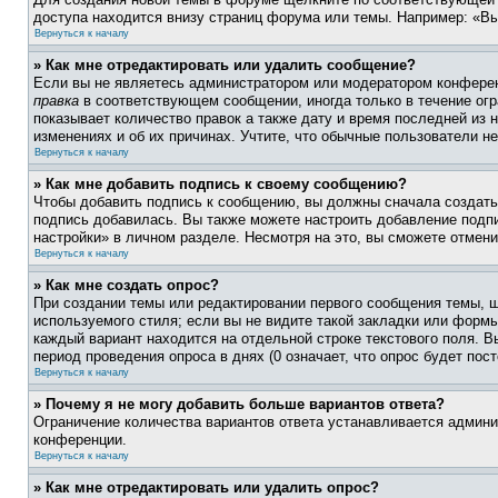
доступа находится внизу страниц форума или темы. Например: «Вы
Вернуться к началу
» Как мне отредактировать или удалить сообщение?
Если вы не являетесь администратором или модератором конферен
правка
в соответствующем сообщении, иногда только в течение огра
показывает количество правок а также дату и время последней из 
изменениях и об их причинах. Учтите, что обычные пользователи не
Вернуться к началу
» Как мне добавить подпись к своему сообщению?
Чтобы добавить подпись к сообщению, вы должны сначала создать
подпись добавилась. Вы также можете настроить добавление под
настройки» в личном разделе. Несмотря на это, вы сможете отме
Вернуться к началу
» Как мне создать опрос?
При создании темы или редактировании первого сообщения темы, 
используемого стиля; если вы не видите такой закладки или формы
каждый вариант находится на отдельной строке текстового поля. В
период проведения опроса в днях (0 означает, что опрос будет пос
Вернуться к началу
» Почему я не могу добавить больше вариантов ответа?
Ограничение количества вариантов ответа устанавливается админ
конференции.
Вернуться к началу
» Как мне отредактировать или удалить опрос?