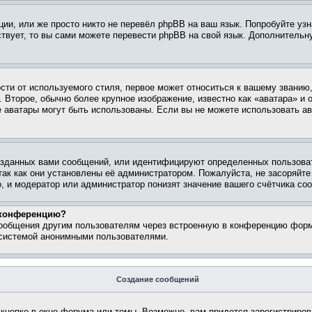
ии, или же просто никто не перевёл phpBB на ваш язык. Попробуйте узн
ествует, то вы сами можете перевести phpBB на свой язык. Дополнител
ти от используемого стиля, первое может относиться к вашему званию, 
 Второе, обычно более крупное изображение, известно как «аватара» и
кие аватары могут быть использованы. Если вы не можете использовать
зданных вами сообщений, или идентифицируют определенных пользоват
так как они установлены её администратором. Пожалуйста, не засоряйт
, и модератор или администратор понизят значение вашего счётчика со
а конференцию?
сообщения другим пользователям через встроенную в конференцию форм
 системой анонимными пользователями.
Создание сообщений
кнопке в окне форума или темы. Возможно, вам придется зарегистриров