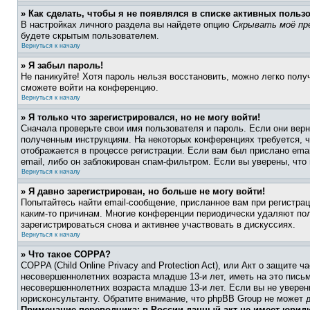
» Как сделать, чтобы я не появлялся в списке активных польз
В настройках личного раздела вы найдете опцию
Скрывать моё пр
будете скрытым пользователем.
Вернуться к началу
» Я забыл пароль!
Не паникуйте! Хотя пароль нельзя восстановить, можно легко пол
сможете войти на конференцию.
Вернуться к началу
» Я только что зарегистрировался, но не могу войти!
Сначала проверьте свои имя пользователя и пароль. Если они верн
полученным инструкциям. На некоторых конференциях требуется, 
отображается в процессе регистрации. Если вам был прислано ema
email, либо он заблокирован спам-фильтром. Если вы уверены, что
Вернуться к началу
» Я давно зарегистрирован, но больше не могу войти!
Попытайтесь найти email-сообщение, присланное вам при регистрац
каким-то причинам. Многие конференции периодически удаляют по
зарегистрироваться снова и активнее участвовать в дискуссиях.
Вернуться к началу
» Что такое COPPA?
COPPA (Child Online Privacy and Protection Act), или Акт о защите
несовершеннолетних возраста младше 13-и лет, иметь на это пись
несовершеннолетних возраста младше 13-и лет. Если вы не уверен
юрисконсультанту. Обратите внимание, что phpBB Group не может 
Примечание переводчика: в России данный акт не имеет юрид