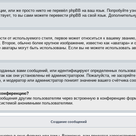
ии, или же просто никто не перевёл phpBB на ваш язык. Попробуйте узн
ествует, то вы сами можете перевести phpBB на свой язык. Дополнител
ти от используемого стиля, первое может относиться к вашему званию, 
 Второе, обычно более крупное изображение, известно как «аватара» и
кие аватары могут быть использованы. Если вы не можете использовать
зданных вами сообщений, или идентифицируют определенных пользоват
так как они установлены её администратором. Пожалуйста, не засоряйт
, и модератор или администратор понизят значение вашего счётчика со
а конференцию?
сообщения другим пользователям через встроенную в конференцию форм
 системой анонимными пользователями.
Создание сообщений
кнопке в окне форума или темы. Возможно, вам придется зарегистриров