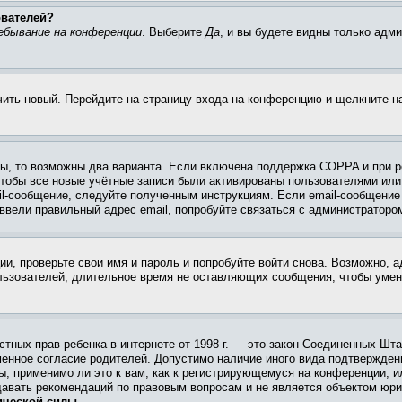
ователей?
ебывание на конференции
. Выберите
Да
, и вы будете видны только адм
учить новый. Перейдите на страницу входа на конференцию и щелкните 
ы, то возможны два варианта. Если включена поддержка COPPA и при ре
чтобы все новые учётные записи были активированы пользователями или
il-сообщение, следуйте полученным инструкциям. Если email-сообщение 
 ввели правильный адрес email, попробуйте связаться с администраторо
ии, проверьте свои имя и пароль и попробуйте войти снова. Возможно,
льзователей, длительное время не оставляющих сообщения, чтобы умен
 частных прав ребенка в интернете от 1998 г. — это закон Соединенных 
менное согласие родителей. Допустимо наличие иного вида подтвержден
ы, применимо ли это к вам, как к регистрирующемуся на конференции, и
давать рекомендаций по правовым вопросам и не является объектом юри
ической силы.