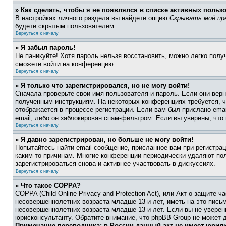
» Как сделать, чтобы я не появлялся в списке активных польз
В настройках личного раздела вы найдете опцию
Скрывать моё пр
будете скрытым пользователем.
Вернуться к началу
» Я забыл пароль!
Не паникуйте! Хотя пароль нельзя восстановить, можно легко пол
сможете войти на конференцию.
Вернуться к началу
» Я только что зарегистрировался, но не могу войти!
Сначала проверьте свои имя пользователя и пароль. Если они верн
полученным инструкциям. На некоторых конференциях требуется, 
отображается в процессе регистрации. Если вам был прислано ema
email, либо он заблокирован спам-фильтром. Если вы уверены, что
Вернуться к началу
» Я давно зарегистрирован, но больше не могу войти!
Попытайтесь найти email-сообщение, присланное вам при регистрац
каким-то причинам. Многие конференции периодически удаляют по
зарегистрироваться снова и активнее участвовать в дискуссиях.
Вернуться к началу
» Что такое COPPA?
COPPA (Child Online Privacy and Protection Act), или Акт о защите
несовершеннолетних возраста младше 13-и лет, иметь на это пись
несовершеннолетних возраста младше 13-и лет. Если вы не уверен
юрисконсультанту. Обратите внимание, что phpBB Group не может 
Примечание переводчика: в России данный акт не имеет юрид