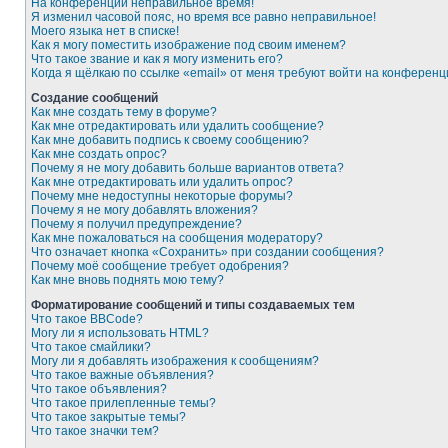
На конференции неправильное время!
Я изменил часовой пояс, но время все равно неправильное!
Моего языка нет в списке!
Как я могу поместить изображение под своим именем?
Что такое звание и как я могу изменить его?
Когда я щёлкаю по ссылке «email» от меня требуют войти на конферен
Создание сообщений
Как мне создать тему в форуме?
Как мне отредактировать или удалить сообщение?
Как мне добавить подпись к своему сообщению?
Как мне создать опрос?
Почему я не могу добавить больше вариантов ответа?
Как мне отредактировать или удалить опрос?
Почему мне недоступны некоторые форумы?
Почему я не могу добавлять вложения?
Почему я получил предупреждение?
Как мне пожаловаться на сообщения модератору?
Что означает кнопка «Сохранить» при создании сообщения?
Почему моё сообщение требует одобрения?
Как мне вновь поднять мою тему?
Форматирование сообщений и типы создаваемых тем
Что такое BBCode?
Могу ли я использовать HTML?
Что такое смайлики?
Могу ли я добавлять изображения к сообщениям?
Что такое важные объявления?
Что такое объявления?
Что такое прилепленные темы?
Что такое закрытые темы?
Что такое значки тем?