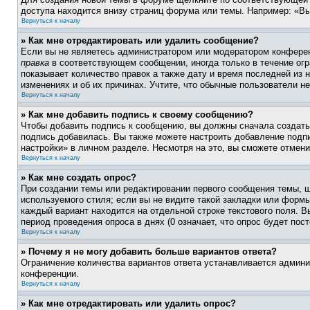
доступа находится внизу страниц форума или темы. Например: «Вы
Вернуться к началу
» Как мне отредактировать или удалить сообщение?
Если вы не являетесь администратором или модератором конферен
правка
в соответствующем сообщении, иногда только в течение огра
показывает количество правок а также дату и время последней из 
изменениях и об их причинах. Учтите, что обычные пользователи не
Вернуться к началу
» Как мне добавить подпись к своему сообщению?
Чтобы добавить подпись к сообщению, вы должны сначала создать
подпись добавилась. Вы также можете настроить добавление под
настройки» в личном разделе. Несмотря на это, вы сможете отме
Вернуться к началу
» Как мне создать опрос?
При создании темы или редактировании первого сообщения темы, 
используемого стиля; если вы не видите такой закладки или формы
каждый вариант находится на отдельной строке текстового поля. В
период проведения опроса в днях (0 означает, что опрос будет пос
Вернуться к началу
» Почему я не могу добавить больше вариантов ответа?
Ограничение количества вариантов ответа устанавливается админ
конференции.
Вернуться к началу
» Как мне отредактировать или удалить опрос?