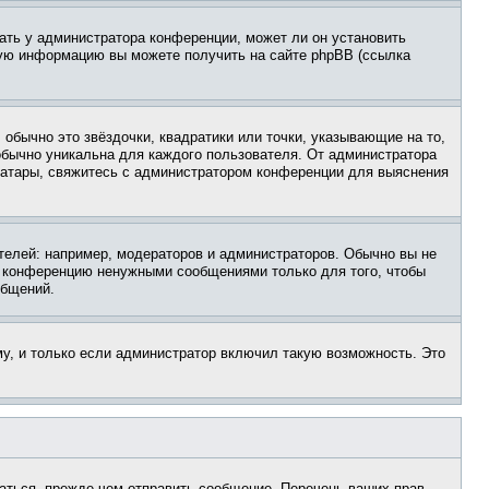
ать у администратора конференции, может ли он установить
ьную информацию вы можете получить на сайте phpBB (ссылка
обычно это звёздочки, квадратики или точки, указывающие на то,
 обычно уникальна для каждого пользователя. От администратора
 аватары, свяжитесь с администратором конференции для выяснения
елей: например, модераторов и администраторов. Обычно вы не
е конференцию ненужными сообщениями только для того, чтобы
общений.
у, и только если администратор включил такую возможность. Это
аться, прежде чем отправить сообщение. Перечень ваших прав