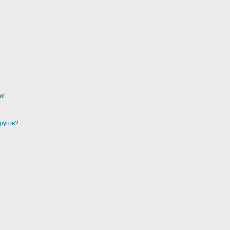
и!
ругов?