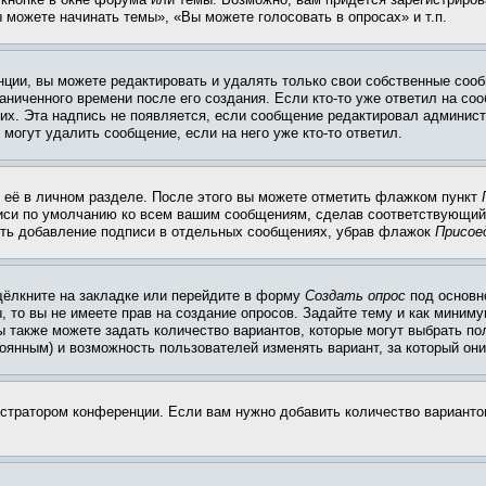
 можете начинать темы», «Вы можете голосовать в опросах» и т.п.
ции, вы можете редактировать и удалять только свои собственные сооб
ниченного времени после его создания. Если кто-то уже ответил на со
них. Эта надпись не появляется, если сообщение редактировал админист
 могут удалить сообщение, если на него уже кто-то ответил.
 её в личном разделе. После этого вы можете отметить флажком пункт
писи по умолчанию ко всем вашим сообщениям, сделав соответствующий
нить добавление подписи в отдельных сообщениях, убрав флажок
Присое
щёлкните на закладке или перейдите в форму
Создать опрос
под основн
, то вы не имеете прав на создание опросов. Задайте тему и как миним
ы также можете задать количество вариантов, которые могут выбрать п
тоянным) и возможность пользователей изменять вариант, за который он
истратором конференции. Если вам нужно добавить количество вариант