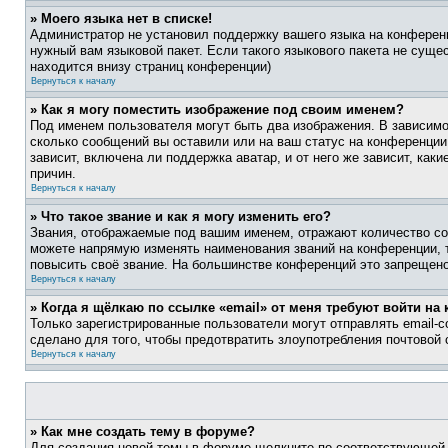
» Моего языка нет в списке!
Администратор не установил поддержку вашего языка на конференц
нужный вам языковой пакет. Если такого языкового пакета не сущ
находится внизу страниц конференции)
Вернуться к началу
» Как я могу поместить изображение под своим именем?
Под именем пользователя могут быть два изображения. В зависимос
сколько сообщений вы оставили или на ваш статус на конференции.
зависит, включена ли поддержка аватар, и от него же зависит, ка
причин.
Вернуться к началу
» Что такое звание и как я могу изменить его?
Звания, отображаемые под вашим именем, отражают количество со
можете напрямую изменять наименования званий на конференции, 
повысить своё звание. На большинстве конференций это запрещено
Вернуться к началу
» Когда я щёлкаю по ссылке «email» от меня требуют войти н
Только зарегистрированные пользователи могут отправлять email-
сделано для того, чтобы предотвратить злоупотребления почтовой
Вернуться к началу
» Как мне создать тему в форуме?
Для создания новой темы в форуме щелкните по соответствующей 