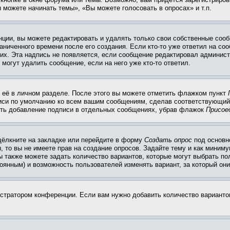
 можете начинать темы», «Вы можете голосовать в опросах» и т.п.
ции, вы можете редактировать и удалять только свои собственные сооб
ниченного времени после его создания. Если кто-то уже ответил на со
них. Эта надпись не появляется, если сообщение редактировал админист
 могут удалить сообщение, если на него уже кто-то ответил.
 её в личном разделе. После этого вы можете отметить флажком пункт
писи по умолчанию ко всем вашим сообщениям, сделав соответствующий
нить добавление подписи в отдельных сообщениях, убрав флажок
Присое
щёлкните на закладке или перейдите в форму
Создать опрос
под основн
, то вы не имеете прав на создание опросов. Задайте тему и как миним
ы также можете задать количество вариантов, которые могут выбрать п
тоянным) и возможность пользователей изменять вариант, за который он
истратором конференции. Если вам нужно добавить количество вариант