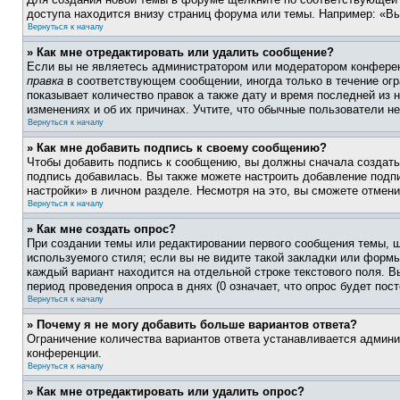
доступа находится внизу страниц форума или темы. Например: «Вы
Вернуться к началу
» Как мне отредактировать или удалить сообщение?
Если вы не являетесь администратором или модератором конферен
правка
в соответствующем сообщении, иногда только в течение огра
показывает количество правок а также дату и время последней из 
изменениях и об их причинах. Учтите, что обычные пользователи не
Вернуться к началу
» Как мне добавить подпись к своему сообщению?
Чтобы добавить подпись к сообщению, вы должны сначала создать
подпись добавилась. Вы также можете настроить добавление под
настройки» в личном разделе. Несмотря на это, вы сможете отме
Вернуться к началу
» Как мне создать опрос?
При создании темы или редактировании первого сообщения темы, 
используемого стиля; если вы не видите такой закладки или формы
каждый вариант находится на отдельной строке текстового поля. В
период проведения опроса в днях (0 означает, что опрос будет пос
Вернуться к началу
» Почему я не могу добавить больше вариантов ответа?
Ограничение количества вариантов ответа устанавливается админ
конференции.
Вернуться к началу
» Как мне отредактировать или удалить опрос?