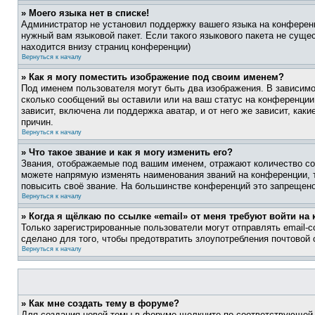
» Моего языка нет в списке!
Администратор не установил поддержку вашего языка на конференц
нужный вам языковой пакет. Если такого языкового пакета не сущ
находится внизу страниц конференции)
Вернуться к началу
» Как я могу поместить изображение под своим именем?
Под именем пользователя могут быть два изображения. В зависимос
сколько сообщений вы оставили или на ваш статус на конференции.
зависит, включена ли поддержка аватар, и от него же зависит, ка
причин.
Вернуться к началу
» Что такое звание и как я могу изменить его?
Звания, отображаемые под вашим именем, отражают количество со
можете напрямую изменять наименования званий на конференции, 
повысить своё звание. На большинстве конференций это запрещено
Вернуться к началу
» Когда я щёлкаю по ссылке «email» от меня требуют войти н
Только зарегистрированные пользователи могут отправлять email-
сделано для того, чтобы предотвратить злоупотребления почтовой
Вернуться к началу
» Как мне создать тему в форуме?
Для создания новой темы в форуме щелкните по соответствующей 