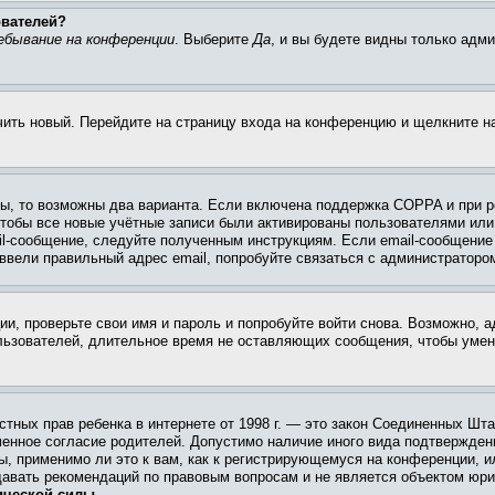
ователей?
ебывание на конференции
. Выберите
Да
, и вы будете видны только адм
учить новый. Перейдите на страницу входа на конференцию и щелкните 
ы, то возможны два варианта. Если включена поддержка COPPA и при ре
чтобы все новые учётные записи были активированы пользователями или
il-сообщение, следуйте полученным инструкциям. Если email-сообщение 
 ввели правильный адрес email, попробуйте связаться с администраторо
ии, проверьте свои имя и пароль и попробуйте войти снова. Возможно,
льзователей, длительное время не оставляющих сообщения, чтобы умен
 частных прав ребенка в интернете от 1998 г. — это закон Соединенных 
менное согласие родителей. Допустимо наличие иного вида подтвержден
ы, применимо ли это к вам, как к регистрирующемуся на конференции, и
давать рекомендаций по правовым вопросам и не является объектом юри
ической силы.