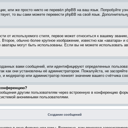
ии, или же просто никто не перевёл phpBB на ваш язык. Попробуйте узн
ествует, то вы сами можете перевести phpBB на свой язык. Дополнител
ти от используемого стиля, первое может относиться к вашему званию, 
 Второе, обычно более крупное изображение, известно как «аватара» и
кие аватары могут быть использованы. Если вы не можете использовать
зданных вами сообщений, или идентифицируют определенных пользоват
так как они установлены её администратором. Пожалуйста, не засоряйт
, и модератор или администратор понизят значение вашего счётчика со
а конференцию?
сообщения другим пользователям через встроенную в конференцию форм
 системой анонимными пользователями.
Создание сообщений
кнопке в окне форума или темы. Возможно, вам придется зарегистриров