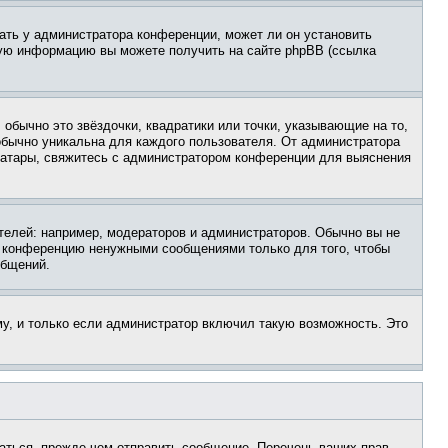
ать у администратора конференции, может ли он установить
ьную информацию вы можете получить на сайте phpBB (ссылка
обычно это звёздочки, квадратики или точки, указывающие на то,
 обычно уникальна для каждого пользователя. От администратора
 аватары, свяжитесь с администратором конференции для выяснения
елей: например, модераторов и администраторов. Обычно вы не
е конференцию ненужными сообщениями только для того, чтобы
общений.
у, и только если администратор включил такую возможность. Это
аться, прежде чем отправить сообщение. Перечень ваших прав