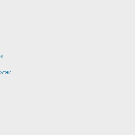
и!
ругов?