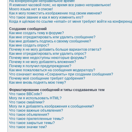
На конференции неправильное время!
Я изменил часовой пояс, но время все равно неправильное!
Моего языка нет в списке!
Как я могу поместить изображение под своим именем?
Что такое звание и как я могу изменить его?
Когда я щёлкаю по ссылке «email» от меня требуют войти на конферен
Создание сообщений
Как мне создать тему в форуме?
Как мне отредактировать или удалить сообщение?
Как мне добавить подпись к своему сообщению?
Как мне создать опрос?
Почему я не могу добавить больше вариантов ответа?
Как мне отредактировать или удалить опрос?
Почему мне недоступны некоторые форумы?
Почему я не могу добавлять вложения?
Почему я получил предупреждение?
Как мне пожаловаться на сообщения модератору?
Что означает кнопка «Сохранить» при создании сообщения?
Почему моё сообщение требует одобрения?
Как мне вновь поднять мою тему?
Форматирование сообщений и типы создаваемых тем
Что такое BBCode?
Могу ли я использовать HTML?
Что такое смайлики?
Могу ли я добавлять изображения к сообщениям?
Что такое важные объявления?
Что такое объявления?
Что такое прилепленные темы?
Что такое закрытые темы?
Что такое значки тем?