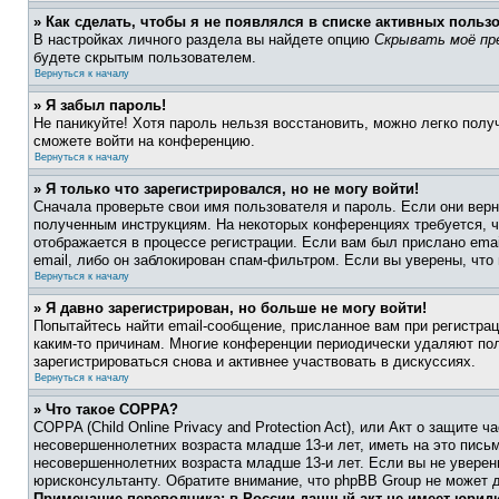
» Как сделать, чтобы я не появлялся в списке активных польз
В настройках личного раздела вы найдете опцию
Скрывать моё пр
будете скрытым пользователем.
Вернуться к началу
» Я забыл пароль!
Не паникуйте! Хотя пароль нельзя восстановить, можно легко пол
сможете войти на конференцию.
Вернуться к началу
» Я только что зарегистрировался, но не могу войти!
Сначала проверьте свои имя пользователя и пароль. Если они верн
полученным инструкциям. На некоторых конференциях требуется, 
отображается в процессе регистрации. Если вам был прислано ema
email, либо он заблокирован спам-фильтром. Если вы уверены, что
Вернуться к началу
» Я давно зарегистрирован, но больше не могу войти!
Попытайтесь найти email-сообщение, присланное вам при регистрац
каким-то причинам. Многие конференции периодически удаляют по
зарегистрироваться снова и активнее участвовать в дискуссиях.
Вернуться к началу
» Что такое COPPA?
COPPA (Child Online Privacy and Protection Act), или Акт о защите
несовершеннолетних возраста младше 13-и лет, иметь на это пись
несовершеннолетних возраста младше 13-и лет. Если вы не уверен
юрисконсультанту. Обратите внимание, что phpBB Group не может 
Примечание переводчика: в России данный акт не имеет юрид