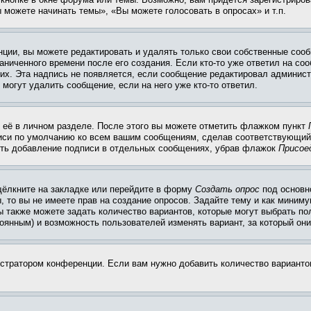
 можете начинать темы», «Вы можете голосовать в опросах» и т.п.
ции, вы можете редактировать и удалять только свои собственные сооб
ниченного времени после его создания. Если кто-то уже ответил на со
них. Эта надпись не появляется, если сообщение редактировал админист
 могут удалить сообщение, если на него уже кто-то ответил.
 её в личном разделе. После этого вы можете отметить флажком пункт
писи по умолчанию ко всем вашим сообщениям, сделав соответствующий
нить добавление подписи в отдельных сообщениях, убрав флажок
Присое
щёлкните на закладке или перейдите в форму
Создать опрос
под основн
, то вы не имеете прав на создание опросов. Задайте тему и как миним
ы также можете задать количество вариантов, которые могут выбрать п
тоянным) и возможность пользователей изменять вариант, за который он
истратором конференции. Если вам нужно добавить количество вариант