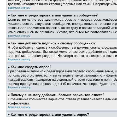
доступа находится внизу страниц форума или темы. Например: «Вы
Вернуться к началу
» Как мне отредактировать или удалить сообщение?
Если вы не являетесь администратором или модератором конферен
правка
в соответствующем сообщении, иногда только в течение огра
показывает количество правок а также дату и время последней из 
изменениях и об их причинах. Учтите, что обычные пользователи не
Вернуться к началу
» Как мне добавить подпись к своему сообщению?
Чтобы добавить подпись к сообщению, вы должны сначала создать
подпись добавилась. Вы также можете настроить добавление под
настройки» в личном разделе. Несмотря на это, вы сможете отме
Вернуться к началу
» Как мне создать опрос?
При создании темы или редактировании первого сообщения темы, 
используемого стиля; если вы не видите такой закладки или формы
каждый вариант находится на отдельной строке текстового поля. В
период проведения опроса в днях (0 означает, что опрос будет пос
Вернуться к началу
» Почему я не могу добавить больше вариантов ответа?
Ограничение количества вариантов ответа устанавливается админ
конференции.
Вернуться к началу
» Как мне отредактировать или удалить опрос?