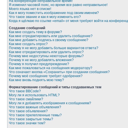
На конференции неправильное время!
Я изменил часовой пояс, но время все равно неправильное!
Моего языка нет в списке!
Как я могу поместить изображение под своим именем?
Что такое звание и как я могу изменить его?
Когда я щёлкаю по ссылке «email» от меня требуют войти на конферен
Создание сообщений
Как мне создать тему в форуме?
Как мне отредактировать или удалить сообщение?
Как мне добавить подпись к своему сообщению?
Как мне создать опрос?
Почему я не могу добавить больше вариантов ответа?
Как мне отредактировать или удалить опрос?
Почему мне недоступны некоторые форумы?
Почему я не могу добавлять вложения?
Почему я получил предупреждение?
Как мне пожаловаться на сообщения модератору?
Что означает кнопка «Сохранить» при создании сообщения?
Почему моё сообщение требует одобрения?
Как мне вновь поднять мою тему?
Форматирование сообщений и типы создаваемых тем
Что такое BBCode?
Могу ли я использовать HTML?
Что такое смайлики?
Могу ли я добавлять изображения к сообщениям?
Что такое важные объявления?
Что такое объявления?
Что такое прилепленные темы?
Что такое закрытые темы?
Что такое значки тем?