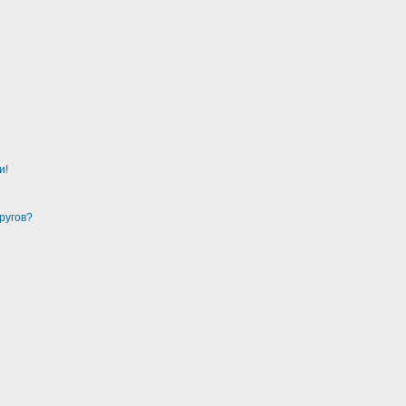
и!
ругов?