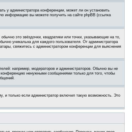
ать у администратора конференции, может ли он установить
ьную информацию вы можете получить на сайте phpBB (ссылка
обычно это звёздочки, квадратики или точки, указывающие на то,
 обычно уникальна для каждого пользователя. От администратора
 аватары, свяжитесь с администратором конференции для выяснения
елей: например, модераторов и администраторов. Обычно вы не
е конференцию ненужными сообщениями только для того, чтобы
общений.
у, и только если администратор включил такую возможность. Это
аться, прежде чем отправить сообщение. Перечень ваших прав