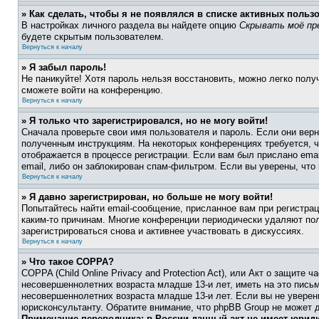
» Как сделать, чтобы я не появлялся в списке активных польз
В настройках личного раздела вы найдете опцию
Скрывать моё пр
будете скрытым пользователем.
Вернуться к началу
» Я забыл пароль!
Не паникуйте! Хотя пароль нельзя восстановить, можно легко пол
сможете войти на конференцию.
Вернуться к началу
» Я только что зарегистрировался, но не могу войти!
Сначала проверьте свои имя пользователя и пароль. Если они верн
полученным инструкциям. На некоторых конференциях требуется, 
отображается в процессе регистрации. Если вам был прислано ema
email, либо он заблокирован спам-фильтром. Если вы уверены, что
Вернуться к началу
» Я давно зарегистрирован, но больше не могу войти!
Попытайтесь найти email-сообщение, присланное вам при регистрац
каким-то причинам. Многие конференции периодически удаляют по
зарегистрироваться снова и активнее участвовать в дискуссиях.
Вернуться к началу
» Что такое COPPA?
COPPA (Child Online Privacy and Protection Act), или Акт о защите
несовершеннолетних возраста младше 13-и лет, иметь на это пись
несовершеннолетних возраста младше 13-и лет. Если вы не уверен
юрисконсультанту. Обратите внимание, что phpBB Group не может 
Примечание переводчика: в России данный акт не имеет юрид