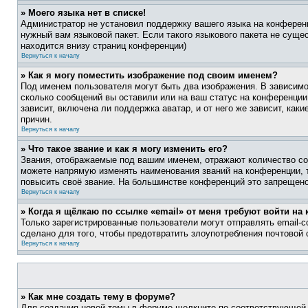
» Моего языка нет в списке!
Администратор не установил поддержку вашего языка на конференц
нужный вам языковой пакет. Если такого языкового пакета не сущ
находится внизу страниц конференции)
Вернуться к началу
» Как я могу поместить изображение под своим именем?
Под именем пользователя могут быть два изображения. В зависимос
сколько сообщений вы оставили или на ваш статус на конференции.
зависит, включена ли поддержка аватар, и от него же зависит, ка
причин.
Вернуться к началу
» Что такое звание и как я могу изменить его?
Звания, отображаемые под вашим именем, отражают количество со
можете напрямую изменять наименования званий на конференции, 
повысить своё звание. На большинстве конференций это запрещено
Вернуться к началу
» Когда я щёлкаю по ссылке «email» от меня требуют войти н
Только зарегистрированные пользователи могут отправлять email-
сделано для того, чтобы предотвратить злоупотребления почтовой
Вернуться к началу
» Как мне создать тему в форуме?
Для создания новой темы в форуме щелкните по соответствующей 