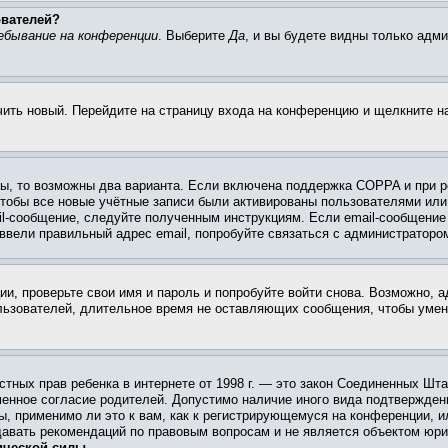
ователей?
ебывание на конференции
. Выберите
Да
, и вы будете видны только адм
учить новый. Перейдите на страницу входа на конференцию и щелкните 
ы, то возможны два варианта. Если включена поддержка COPPA и при ре
чтобы все новые учётные записи были активированы пользователями или
il-сообщение, следуйте полученным инструкциям. Если email-сообщение 
 ввели правильный адрес email, попробуйте связаться с администраторо
ии, проверьте свои имя и пароль и попробуйте войти снова. Возможно,
льзователей, длительное время не оставляющих сообщения, чтобы умен
 частных прав ребенка в интернете от 1998 г. — это закон Соединенных 
менное согласие родителей. Допустимо наличие иного вида подтвержден
ы, применимо ли это к вам, как к регистрирующемуся на конференции, и
давать рекомендаций по правовым вопросам и не является объектом юри
ической силы.