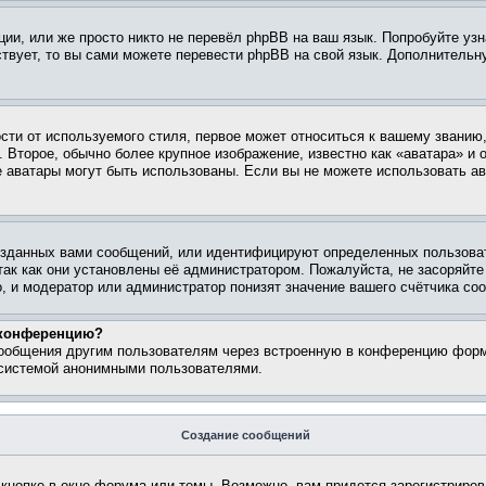
ии, или же просто никто не перевёл phpBB на ваш язык. Попробуйте узн
ествует, то вы сами можете перевести phpBB на свой язык. Дополнител
ти от используемого стиля, первое может относиться к вашему званию, 
 Второе, обычно более крупное изображение, известно как «аватара» и
кие аватары могут быть использованы. Если вы не можете использовать
зданных вами сообщений, или идентифицируют определенных пользоват
так как они установлены её администратором. Пожалуйста, не засоряйт
, и модератор или администратор понизят значение вашего счётчика со
а конференцию?
сообщения другим пользователям через встроенную в конференцию форм
 системой анонимными пользователями.
Создание сообщений
кнопке в окне форума или темы. Возможно, вам придется зарегистриров