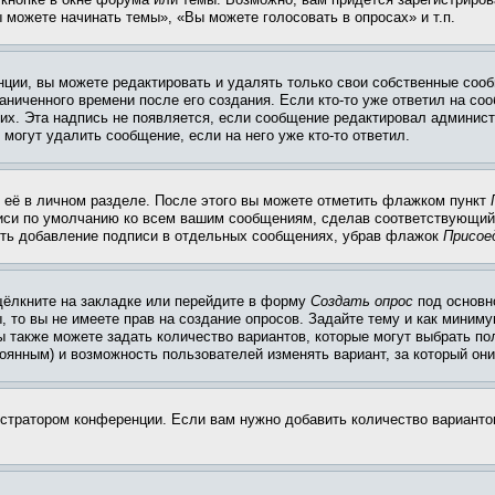
 можете начинать темы», «Вы можете голосовать в опросах» и т.п.
ции, вы можете редактировать и удалять только свои собственные сооб
ниченного времени после его создания. Если кто-то уже ответил на со
них. Эта надпись не появляется, если сообщение редактировал админист
 могут удалить сообщение, если на него уже кто-то ответил.
 её в личном разделе. После этого вы можете отметить флажком пункт
писи по умолчанию ко всем вашим сообщениям, сделав соответствующий
нить добавление подписи в отдельных сообщениях, убрав флажок
Присое
щёлкните на закладке или перейдите в форму
Создать опрос
под основн
, то вы не имеете прав на создание опросов. Задайте тему и как миним
ы также можете задать количество вариантов, которые могут выбрать п
тоянным) и возможность пользователей изменять вариант, за который он
истратором конференции. Если вам нужно добавить количество вариант