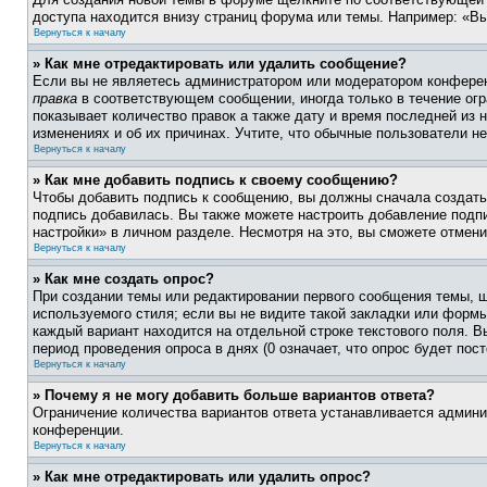
доступа находится внизу страниц форума или темы. Например: «Вы
Вернуться к началу
» Как мне отредактировать или удалить сообщение?
Если вы не являетесь администратором или модератором конферен
правка
в соответствующем сообщении, иногда только в течение огра
показывает количество правок а также дату и время последней из 
изменениях и об их причинах. Учтите, что обычные пользователи не
Вернуться к началу
» Как мне добавить подпись к своему сообщению?
Чтобы добавить подпись к сообщению, вы должны сначала создать
подпись добавилась. Вы также можете настроить добавление под
настройки» в личном разделе. Несмотря на это, вы сможете отме
Вернуться к началу
» Как мне создать опрос?
При создании темы или редактировании первого сообщения темы, 
используемого стиля; если вы не видите такой закладки или формы
каждый вариант находится на отдельной строке текстового поля. В
период проведения опроса в днях (0 означает, что опрос будет пос
Вернуться к началу
» Почему я не могу добавить больше вариантов ответа?
Ограничение количества вариантов ответа устанавливается админ
конференции.
Вернуться к началу
» Как мне отредактировать или удалить опрос?