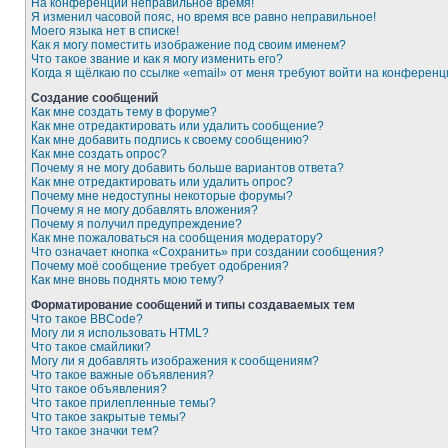
На конференции неправильное время!
Я изменил часовой пояс, но время все равно неправильное!
Моего языка нет в списке!
Как я могу поместить изображение под своим именем?
Что такое звание и как я могу изменить его?
Когда я щёлкаю по ссылке «email» от меня требуют войти на конферен
Создание сообщений
Как мне создать тему в форуме?
Как мне отредактировать или удалить сообщение?
Как мне добавить подпись к своему сообщению?
Как мне создать опрос?
Почему я не могу добавить больше вариантов ответа?
Как мне отредактировать или удалить опрос?
Почему мне недоступны некоторые форумы?
Почему я не могу добавлять вложения?
Почему я получил предупреждение?
Как мне пожаловаться на сообщения модератору?
Что означает кнопка «Сохранить» при создании сообщения?
Почему моё сообщение требует одобрения?
Как мне вновь поднять мою тему?
Форматирование сообщений и типы создаваемых тем
Что такое BBCode?
Могу ли я использовать HTML?
Что такое смайлики?
Могу ли я добавлять изображения к сообщениям?
Что такое важные объявления?
Что такое объявления?
Что такое прилепленные темы?
Что такое закрытые темы?
Что такое значки тем?