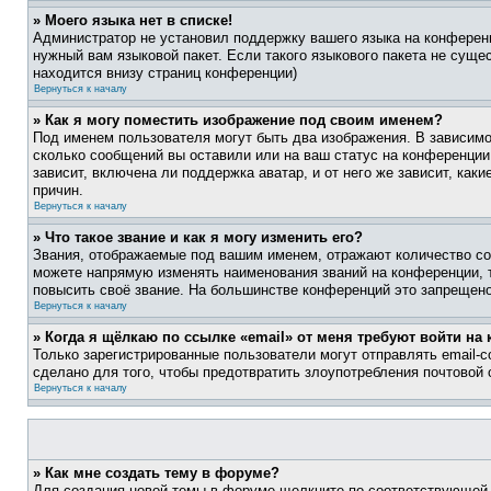
» Моего языка нет в списке!
Администратор не установил поддержку вашего языка на конференц
нужный вам языковой пакет. Если такого языкового пакета не сущ
находится внизу страниц конференции)
Вернуться к началу
» Как я могу поместить изображение под своим именем?
Под именем пользователя могут быть два изображения. В зависимос
сколько сообщений вы оставили или на ваш статус на конференции.
зависит, включена ли поддержка аватар, и от него же зависит, ка
причин.
Вернуться к началу
» Что такое звание и как я могу изменить его?
Звания, отображаемые под вашим именем, отражают количество со
можете напрямую изменять наименования званий на конференции, 
повысить своё звание. На большинстве конференций это запрещено
Вернуться к началу
» Когда я щёлкаю по ссылке «email» от меня требуют войти н
Только зарегистрированные пользователи могут отправлять email-
сделано для того, чтобы предотвратить злоупотребления почтовой
Вернуться к началу
» Как мне создать тему в форуме?
Для создания новой темы в форуме щелкните по соответствующей 