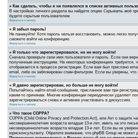
» Как сделать, чтобы я не появлялся в списке активных польз
В настройках личного раздела вы найдете опцию
Скрывать моё пр
будете скрытым пользователем.
Вернуться к началу
» Я забыл пароль!
Не паникуйте! Хотя пароль нельзя восстановить, можно легко пол
сможете войти на конференцию.
Вернуться к началу
» Я только что зарегистрировался, но не могу войти!
Сначала проверьте свои имя пользователя и пароль. Если они верн
полученным инструкциям. На некоторых конференциях требуется, 
отображается в процессе регистрации. Если вам был прислано ema
email, либо он заблокирован спам-фильтром. Если вы уверены, что
Вернуться к началу
» Я давно зарегистрирован, но больше не могу войти!
Попытайтесь найти email-сообщение, присланное вам при регистрац
каким-то причинам. Многие конференции периодически удаляют по
зарегистрироваться снова и активнее участвовать в дискуссиях.
Вернуться к началу
» Что такое COPPA?
COPPA (Child Online Privacy and Protection Act), или Акт о защите
несовершеннолетних возраста младше 13-и лет, иметь на это пись
несовершеннолетних возраста младше 13-и лет. Если вы не уверен
юрисконсультанту. Обратите внимание, что phpBB Group не может 
Примечание переводчика: в России данный акт не имеет юрид