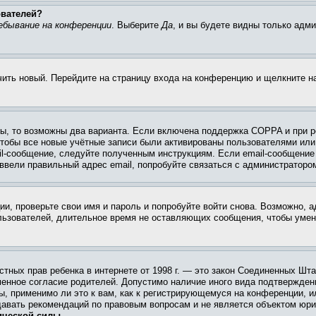
ователей?
ебывание на конференции
. Выберите
Да
, и вы будете видны только адм
учить новый. Перейдите на страницу входа на конференцию и щелкните 
ы, то возможны два варианта. Если включена поддержка COPPA и при ре
чтобы все новые учётные записи были активированы пользователями или
il-сообщение, следуйте полученным инструкциям. Если email-сообщение 
 ввели правильный адрес email, попробуйте связаться с администраторо
ии, проверьте свои имя и пароль и попробуйте войти снова. Возможно,
льзователей, длительное время не оставляющих сообщения, чтобы умен
 частных прав ребенка в интернете от 1998 г. — это закон Соединенных 
менное согласие родителей. Допустимо наличие иного вида подтвержден
ы, применимо ли это к вам, как к регистрирующемуся на конференции, и
давать рекомендаций по правовым вопросам и не является объектом юри
ической силы.