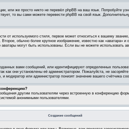
ии, или же просто никто не перевёл phpBB на ваш язык. Попробуйте узн
ествует, то вы сами можете перевести phpBB на свой язык. Дополнител
ти от используемого стиля, первое может относиться к вашему званию, 
 Второе, обычно более крупное изображение, известно как «аватара» и
кие аватары могут быть использованы. Если вы не можете использовать
зданных вами сообщений, или идентифицируют определенных пользоват
так как они установлены её администратором. Пожалуйста, не засоряйт
, и модератор или администратор понизят значение вашего счётчика со
а конференцию?
сообщения другим пользователям через встроенную в конференцию форм
 системой анонимными пользователями.
Создание сообщений
кнопке в окне форума или темы. Возможно, вам придется зарегистриров