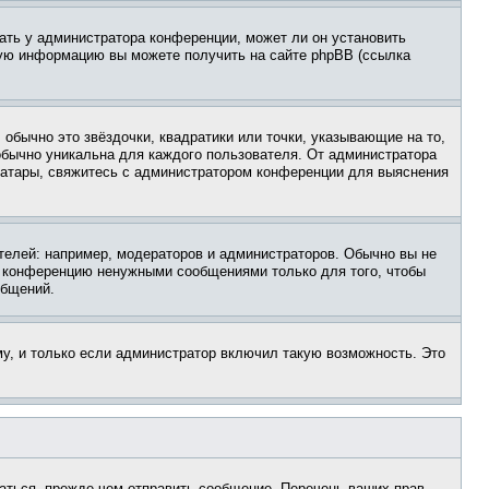
ать у администратора конференции, может ли он установить
ьную информацию вы можете получить на сайте phpBB (ссылка
обычно это звёздочки, квадратики или точки, указывающие на то,
 обычно уникальна для каждого пользователя. От администратора
 аватары, свяжитесь с администратором конференции для выяснения
елей: например, модераторов и администраторов. Обычно вы не
е конференцию ненужными сообщениями только для того, чтобы
общений.
у, и только если администратор включил такую возможность. Это
аться, прежде чем отправить сообщение. Перечень ваших прав