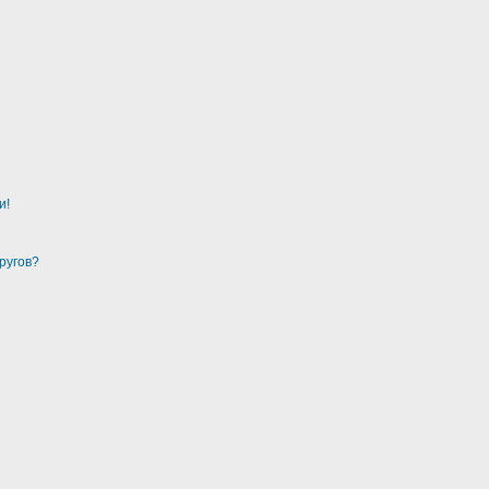
и!
ругов?