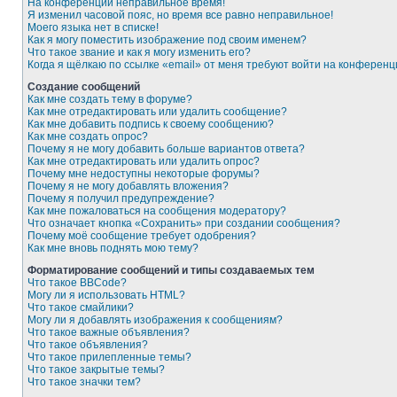
На конференции неправильное время!
Я изменил часовой пояс, но время все равно неправильное!
Моего языка нет в списке!
Как я могу поместить изображение под своим именем?
Что такое звание и как я могу изменить его?
Когда я щёлкаю по ссылке «email» от меня требуют войти на конферен
Создание сообщений
Как мне создать тему в форуме?
Как мне отредактировать или удалить сообщение?
Как мне добавить подпись к своему сообщению?
Как мне создать опрос?
Почему я не могу добавить больше вариантов ответа?
Как мне отредактировать или удалить опрос?
Почему мне недоступны некоторые форумы?
Почему я не могу добавлять вложения?
Почему я получил предупреждение?
Как мне пожаловаться на сообщения модератору?
Что означает кнопка «Сохранить» при создании сообщения?
Почему моё сообщение требует одобрения?
Как мне вновь поднять мою тему?
Форматирование сообщений и типы создаваемых тем
Что такое BBCode?
Могу ли я использовать HTML?
Что такое смайлики?
Могу ли я добавлять изображения к сообщениям?
Что такое важные объявления?
Что такое объявления?
Что такое прилепленные темы?
Что такое закрытые темы?
Что такое значки тем?