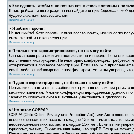
» Как сделать, чтобы я не появлялся в списке активных польз
В настройках личного раздела вы найдете опцию
Скрывать моё пр
будете скрытым пользователем.
Вернуться к началу
» Я забыл пароль!
Не паникуйте! Хотя пароль нельзя восстановить, можно легко пол
сможете войти на конференцию.
Вернуться к началу
» Я только что зарегистрировался, но не могу войти!
Сначала проверьте свои имя пользователя и пароль. Если они верн
полученным инструкциям. На некоторых конференциях требуется, 
отображается в процессе регистрации. Если вам был прислано ema
email, либо он заблокирован спам-фильтром. Если вы уверены, что
Вернуться к началу
» Я давно зарегистрирован, но больше не могу войти!
Попытайтесь найти email-сообщение, присланное вам при регистрац
каким-то причинам. Многие конференции периодически удаляют по
зарегистрироваться снова и активнее участвовать в дискуссиях.
Вернуться к началу
» Что такое COPPA?
COPPA (Child Online Privacy and Protection Act), или Акт о защите
несовершеннолетних возраста младше 13-и лет, иметь на это пись
несовершеннолетних возраста младше 13-и лет. Если вы не уверен
юрисконсультанту. Обратите внимание, что phpBB Group не может 
Примечание переводчика: в России данный акт не имеет юрид