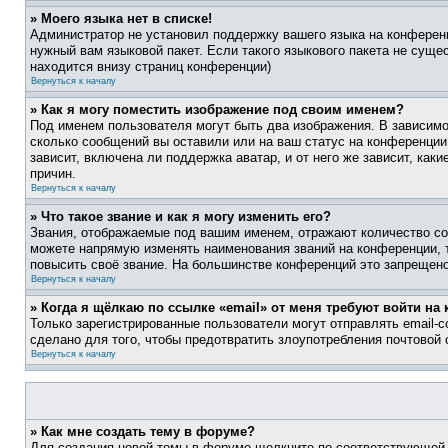
» Моего языка нет в списке!
Администратор не установил поддержку вашего языка на конференц
нужный вам языковой пакет. Если такого языкового пакета не сущ
находится внизу страниц конференции)
Вернуться к началу
» Как я могу поместить изображение под своим именем?
Под именем пользователя могут быть два изображения. В зависимос
сколько сообщений вы оставили или на ваш статус на конференции.
зависит, включена ли поддержка аватар, и от него же зависит, ка
причин.
Вернуться к началу
» Что такое звание и как я могу изменить его?
Звания, отображаемые под вашим именем, отражают количество со
можете напрямую изменять наименования званий на конференции, 
повысить своё звание. На большинстве конференций это запрещено
Вернуться к началу
» Когда я щёлкаю по ссылке «email» от меня требуют войти н
Только зарегистрированные пользователи могут отправлять email-
сделано для того, чтобы предотвратить злоупотребления почтовой
Вернуться к началу
» Как мне создать тему в форуме?
Для создания новой темы в форуме щелкните по соответствующей 