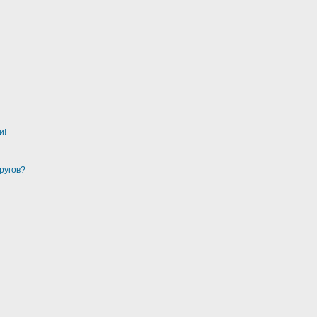
и!
ругов?