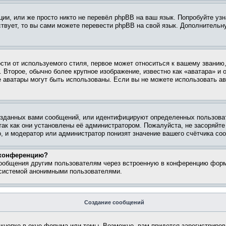
ии, или же просто никто не перевёл phpBB на ваш язык. Попробуйте узн
ествует, то вы сами можете перевести phpBB на свой язык. Дополнител
ти от используемого стиля, первое может относиться к вашему званию, 
 Второе, обычно более крупное изображение, известно как «аватара» и
кие аватары могут быть использованы. Если вы не можете использовать
зданных вами сообщений, или идентифицируют определенных пользоват
так как они установлены её администратором. Пожалуйста, не засоряйт
, и модератор или администратор понизят значение вашего счётчика со
а конференцию?
сообщения другим пользователям через встроенную в конференцию форм
 системой анонимными пользователями.
Создание сообщений
кнопке в окне форума или темы. Возможно, вам придется зарегистриров