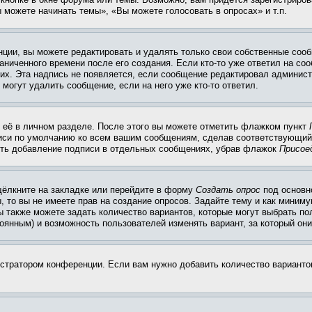
 можете начинать темы», «Вы можете голосовать в опросах» и т.п.
ции, вы можете редактировать и удалять только свои собственные сооб
ниченного времени после его создания. Если кто-то уже ответил на со
них. Эта надпись не появляется, если сообщение редактировал админист
 могут удалить сообщение, если на него уже кто-то ответил.
 её в личном разделе. После этого вы можете отметить флажком пункт
писи по умолчанию ко всем вашим сообщениям, сделав соответствующий
нить добавление подписи в отдельных сообщениях, убрав флажок
Присое
щёлкните на закладке или перейдите в форму
Создать опрос
под основн
, то вы не имеете прав на создание опросов. Задайте тему и как миним
ы также можете задать количество вариантов, которые могут выбрать п
тоянным) и возможность пользователей изменять вариант, за который он
истратором конференции. Если вам нужно добавить количество вариант