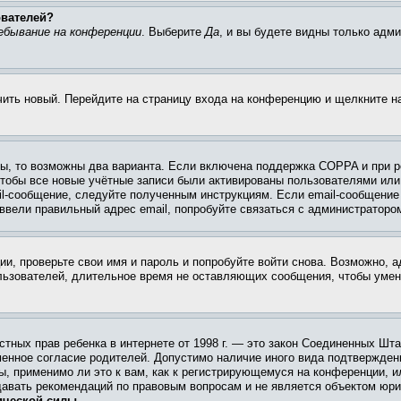
ователей?
ебывание на конференции
. Выберите
Да
, и вы будете видны только адм
учить новый. Перейдите на страницу входа на конференцию и щелкните 
ы, то возможны два варианта. Если включена поддержка COPPA и при ре
чтобы все новые учётные записи были активированы пользователями или
il-сообщение, следуйте полученным инструкциям. Если email-сообщение 
 ввели правильный адрес email, попробуйте связаться с администраторо
ии, проверьте свои имя и пароль и попробуйте войти снова. Возможно,
льзователей, длительное время не оставляющих сообщения, чтобы умен
 частных прав ребенка в интернете от 1998 г. — это закон Соединенных 
менное согласие родителей. Допустимо наличие иного вида подтвержден
ы, применимо ли это к вам, как к регистрирующемуся на конференции, и
давать рекомендаций по правовым вопросам и не является объектом юри
ической силы.