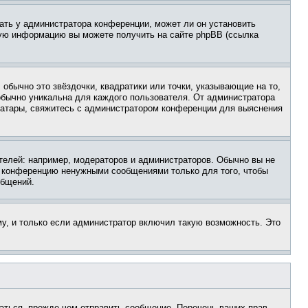
ать у администратора конференции, может ли он установить
ьную информацию вы можете получить на сайте phpBB (ссылка
обычно это звёздочки, квадратики или точки, указывающие на то,
 обычно уникальна для каждого пользователя. От администратора
 аватары, свяжитесь с администратором конференции для выяснения
елей: например, модераторов и администраторов. Обычно вы не
е конференцию ненужными сообщениями только для того, чтобы
общений.
у, и только если администратор включил такую возможность. Это
аться, прежде чем отправить сообщение. Перечень ваших прав