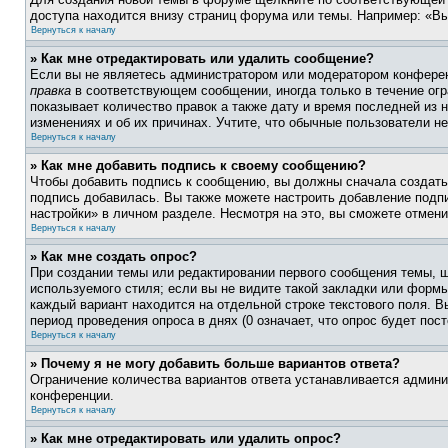
доступа находится внизу страниц форума или темы. Например: «Вы
Вернуться к началу
» Как мне отредактировать или удалить сообщение?
Если вы не являетесь администратором или модератором конферен
правка
в соответствующем сообщении, иногда только в течение огра
показывает количество правок а также дату и время последней из 
изменениях и об их причинах. Учтите, что обычные пользователи не
Вернуться к началу
» Как мне добавить подпись к своему сообщению?
Чтобы добавить подпись к сообщению, вы должны сначала создать
подпись добавилась. Вы также можете настроить добавление под
настройки» в личном разделе. Несмотря на это, вы сможете отме
Вернуться к началу
» Как мне создать опрос?
При создании темы или редактировании первого сообщения темы, 
используемого стиля; если вы не видите такой закладки или формы
каждый вариант находится на отдельной строке текстового поля. В
период проведения опроса в днях (0 означает, что опрос будет пос
Вернуться к началу
» Почему я не могу добавить больше вариантов ответа?
Ограничение количества вариантов ответа устанавливается админ
конференции.
Вернуться к началу
» Как мне отредактировать или удалить опрос?